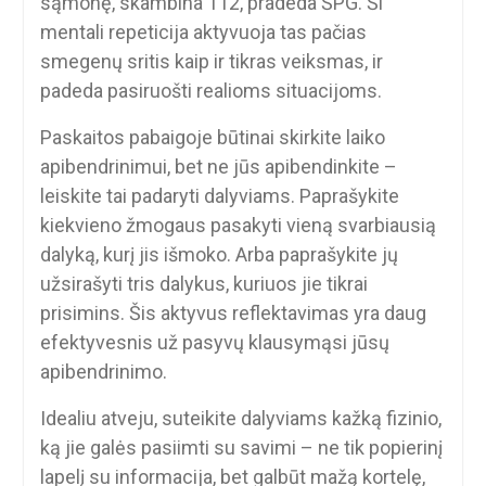
sąmonę, skambina 112, pradeda ŠPG. Ši
mentali repeticija aktyvuoja tas pačias
smegenų sritis kaip ir tikras veiksmas, ir
padeda pasiruošti realioms situacijoms.
Paskaitos pabaigoje būtinai skirkite laiko
apibendrinimui, bet ne jūs apibendinkite –
leiskite tai padaryti dalyviams. Paprašykite
kiekvieno žmogaus pasakyti vieną svarbiausią
dalyką, kurį jis išmoko. Arba paprašykite jų
užsirašyti tris dalykus, kuriuos jie tikrai
prisimins. Šis aktyvus reflektavimas yra daug
efektyvesnis už pasyvų klausymąsi jūsų
apibendrinimo.
Idealiu atveju, suteikite dalyviams kažką fizinio,
ką jie galės pasiimti su savimi – ne tik popierinį
lapelį su informacija, bet galbūt mažą kortelę,