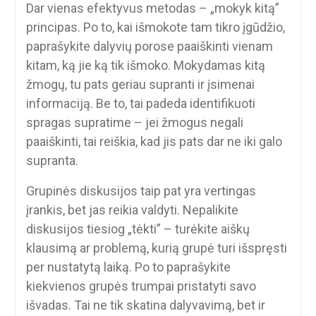
Dar vienas efektyvus metodas – „mokyk kitą”
principas. Po to, kai išmokote tam tikro įgūdžio,
paprašykite dalyvių porose paaiškinti vienam
kitam, ką jie ką tik išmoko. Mokydamas kitą
žmogų, tu pats geriau supranti ir įsimenai
informaciją. Be to, tai padeda identifikuoti
spragas supratime – jei žmogus negali
paaiškinti, tai reiškia, kad jis pats dar ne iki galo
supranta.
Grupinės diskusijos taip pat yra vertingas
įrankis, bet jas reikia valdyti. Nepalikite
diskusijos tiesiog „tėkti” – turėkite aiškų
klausimą ar problemą, kurią grupė turi išspręsti
per nustatytą laiką. Po to paprašykite
kiekvienos grupės trumpai pristatyti savo
išvadas. Tai ne tik skatina dalyvavimą, bet ir