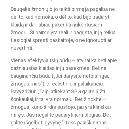
Daugelis žmonių bijo teikti pirmąją pagalbą ne
dėl to, kad nemoka, o dėl to, kad bijo padaryti
klaidą ir dar labiau pakenkti nukentusiam
žmogui. Ši baimė yra reali ir pagrįsta, ir ją reikia
tiesiogiai spręsti paskaitoje, o ne ignoruoti ar
nuvertinti.
Vienas efektyviausių būdų – atvirai kalbėti apie
dažniausias klaidas ir jų pasekmes. Bet ne
bauginančiu būdu („Jei darysite neteisingai,
žmogus mirs”), o realistiniu ir palaikančiu.
Pavyzdžiui: „Taip, atliekant ŠPG galite lūžti
šonkauliai, ir tai yra normalu. Bet žinokite –
žmogus, kurio širdis sustojo, jau yra kliniškai
miręs. Jūs negalite padaryti jam blogiau. Bet
galite išgelbėti gyvybę.” Toks paaiškinimas