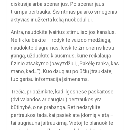
diskusija arba scenarijus. Po scenarijaus –
trumpa pertrauka. Šis ritmas palaiko smegenis
aktyvias ir užkerta kelią nuoboduliui.
Antra, naudokite įvairius stimuliacijos kanalus.
Ne tik kalbėkite – rodykite vaizdo medžiagą,
naudokite diagramas, leiskite žmonėms liesti
įrangą, užduokite klausimus, kurie reikalauja
fizinio atsakymo (pavyzdžiui, „Pakėlę ranką, kas
mano, kad…”). Kuo daugiau pojūčių įtraukiate,
tuo geriau informacija įsimenama.
Trečia, pripažinkite, kad ilgesnėse paskaitose
(dvi valandos ar daugiau) pertraukos yra
būtinybė, o ne prabanga. Bet nedarykite
pertraukos tada, kai pasiekiate įdomią vietą –
tai sugriauna įsitraukimą. Vietoj to planuokite