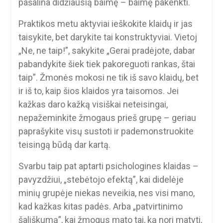
pašalina didžiausią baimę – baimę pakenkti.
Praktikos metu aktyviai ieškokite klaidų ir jas
taisykite, bet darykite tai konstruktyviai. Vietoj
„Ne, ne taip!”, sakykite „Gerai pradėjote, dabar
pabandykite šiek tiek pakoreguoti rankas, štai
taip”. Žmonės mokosi ne tik iš savo klaidų, bet
ir iš to, kaip šios klaidos yra taisomos. Jei
kažkas daro kažką visiškai neteisingai,
nepažeminkite žmogaus prieš grupę – geriau
paprašykite visų sustoti ir pademonstruokite
teisingą būdą dar kartą.
Svarbu taip pat aptarti psichologines klaidas –
pavyzdžiui, „stebėtojo efektą”, kai didelėje
minių grupėje niekas neveikia, nes visi mano,
kad kažkas kitas padės. Arba „patvirtinimo
šališkumą”, kai žmogus mato tai, ką nori matyti,