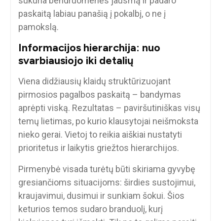
sukuria bendruomenės jausmą ir padaro
paskaitą labiau panašią į pokalbį, o ne į
pamokslą.
Informacijos hierarchija: nuo
svarbiausiojo iki detalių
Viena didžiausių klaidų struktūrizuojant
pirmosios pagalbos paskaitą – bandymas
aprėpti viską. Rezultatas – paviršutiniškas visų
temų lietimas, po kurio klausytojai neišmoksta
nieko gerai. Vietoj to reikia aiškiai nustatyti
prioritetus ir laikytis griežtos hierarchijos.
Pirmenybė visada turėtų būti skiriama gyvybę
gresiančioms situacijoms: širdies sustojimui,
kraujavimui, dusimui ir sunkiam šokui. Šios
keturios temos sudaro branduolį, kurį