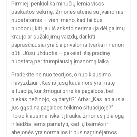
Pirmieji penkiolika minučių lemia visos
paskaitos sėkmę. Žmonės ateina su įvairiomis
nuostatomis – vieni mano, kad tai bus
nuobodu, kiti jau iš anksto nerimauja dėl galimų
kraujo ar sužalojimų vaizdų, dar kiti
paprasčiausiai yra čia privaloma tvarka ir nenori
būti. Jūsų užduotis – pakeisti šią pradinę
nuostatą per trumpiausią įmanomą laiką.
Pradėkite ne nuo teorijos, o nuo klausimo.
Pavyzdžiui: „Kas iš jūsų kada nors yra matę
situaciją, kur žmogui prireikė pagalbos, bet
niekas nežinojo, ką daryti?” Arba: „Kas labiausiai
jus gąsdina pagalbos teikimo situacijoje?”
Tokie klausimai iškart įtraukia žmones į dialogą
ir leidžia jiems pamatyti, kad jų baimės ir
abejonės yra normalios ir bus nagrinėjamos