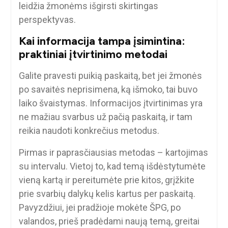
leidžia žmonėms išgirsti skirtingas
perspektyvas.
Kai informacija tampa įsimintina:
praktiniai įtvirtinimo metodai
Galite pravesti puikią paskaitą, bet jei žmonės
po savaitės neprisimena, ką išmoko, tai buvo
laiko švaistymas. Informacijos įtvirtinimas yra
ne mažiau svarbus už pačią paskaitą, ir tam
reikia naudoti konkrečius metodus.
Pirmas ir paprasčiausias metodas – kartojimas
su intervalu. Vietoj to, kad temą išdėstytumėte
vieną kartą ir pereitumėte prie kitos, grįžkite
prie svarbių dalykų kelis kartus per paskaitą.
Pavyzdžiui, jei pradžioje mokėte ŠPG, po
valandos, prieš pradėdami naują temą, greitai