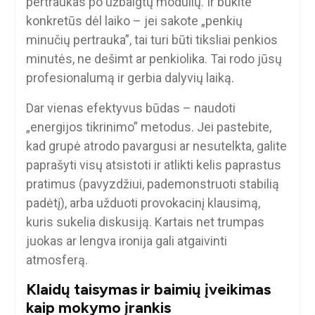
pertraukas po užbaigtų modulių. Ir būkite
konkretūs dėl laiko – jei sakote „penkių
minučių pertrauka”, tai turi būti tiksliai penkios
minutės, ne dešimt ar penkiolika. Tai rodo jūsų
profesionalumą ir gerbia dalyvių laiką.
Dar vienas efektyvus būdas – naudoti
„energijos tikrinimo” metodus. Jei pastebite,
kad grupė atrodo pavargusi ar nesutelkta, galite
paprašyti visų atsistoti ir atlikti kelis paprastus
pratimus (pavyzdžiui, pademonstruoti stabilią
padėtį), arba užduoti provokacinį klausimą,
kuris sukelia diskusiją. Kartais net trumpas
juokas ar lengva ironija gali atgaivinti
atmosferą.
Klaidų taisymas ir baimių įveikimas
kaip mokymo įrankis