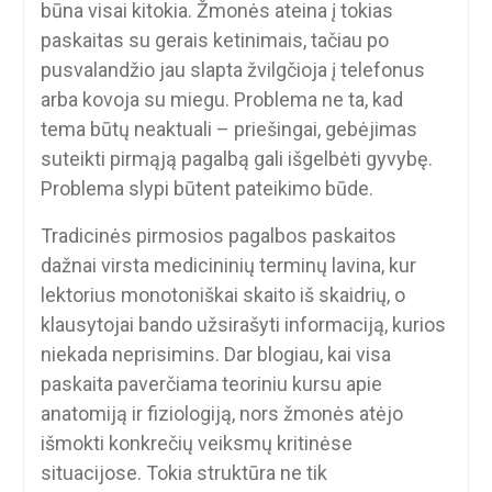
būna visai kitokia. Žmonės ateina į tokias
paskaitas su gerais ketinimais, tačiau po
pusvalandžio jau slapta žvilgčioja į telefonus
arba kovoja su miegu. Problema ne ta, kad
tema būtų neaktuali – priešingai, gebėjimas
suteikti pirmąją pagalbą gali išgelbėti gyvybę.
Problema slypi būtent pateikimo būde.
Tradicinės pirmosios pagalbos paskaitos
dažnai virsta medicininių terminų lavina, kur
lektorius monotoniškai skaito iš skaidrių, o
klausytojai bando užsirašyti informaciją, kurios
niekada neprisimins. Dar blogiau, kai visa
paskaita paverčiama teoriniu kursu apie
anatomiją ir fiziologiją, nors žmonės atėjo
išmokti konkrečių veiksmų kritinėse
situacijose. Tokia struktūra ne tik