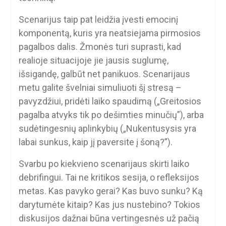
Scenarijus taip pat leidžia įvesti emocinį
komponentą, kuris yra neatsiejama pirmosios
pagalbos dalis. Žmonės turi suprasti, kad
realioje situacijoje jie jausis suglumę,
išsigandę, galbūt net panikuos. Scenarijaus
metu galite švelniai simuliuoti šį stresą –
pavyzdžiui, pridėti laiko spaudimą („Greitosios
pagalba atvyks tik po dešimties minučių”), arba
sudėtingesnių aplinkybių („Nukentusysis yra
labai sunkus, kaip jį paversite į šoną?”).
Svarbu po kiekvieno scenarijaus skirti laiko
debrifingui. Tai ne kritikos sesija, o refleksijos
metas. Kas pavyko gerai? Kas buvo sunku? Ką
darytumėte kitaip? Kas jus nustebino? Tokios
diskusijos dažnai būna vertingesnės už pačią