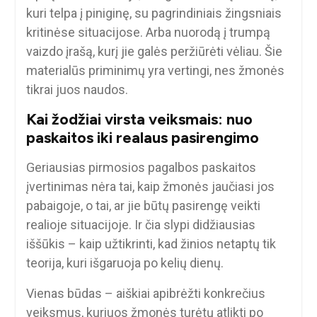
kuri telpa į piniginę, su pagrindiniais žingsniais
kritinėse situacijose. Arba nuorodą į trumpą
vaizdo įrašą, kurį jie galės peržiūrėti vėliau. Šie
materialūs priminimų yra vertingi, nes žmonės
tikrai juos naudos.
Kai žodžiai virsta veiksmais: nuo
paskaitos iki realaus pasirengimo
Geriausias pirmosios pagalbos paskaitos
įvertinimas nėra tai, kaip žmonės jaučiasi jos
pabaigoje, o tai, ar jie būtų pasirengę veikti
realioje situacijoje. Ir čia slypi didžiausias
iššūkis – kaip užtikrinti, kad žinios netaptų tik
teorija, kuri išgaruoja po kelių dienų.
Vienas būdas – aiškiai apibrėžti konkrečius
veiksmus, kuriuos žmonės turėtų atlikti po