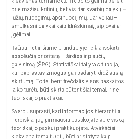
kiekvienas turi išmokti. Tik po to galima pereiti
prie mažiau kritinių, bet vis dar svarbių dalykų –
lūžių, nudegimų, apsinuodijimų. Dar vėliau –
smulkesni dalykai kaip įdrėskimai, įsipjovai ar
įgėlimai.
Tačiau net ir šiame branduolyje reikia išskirti
absoliučią prioritetą – širdies ir plaučių
gaivinimą (ŠPG). Statistiškai tai yra situacija,
kur paprastas žmogus gali padaryti didžiausią
skirtumą. Todėl bent trečdalis visos paskaitos
laiko turėtų būti skirta būtent šiai temai, ir ne
teoriškai, o praktiškai.
Svarbu suprasti, kad informacijos hierarchija
nereiškia, jog pirmiausia pasakojate apie viską
teoriškai, o paskui praktikuojate. Atvirkščiai –
kiekviena tema turėtų būti pristatyta kaip