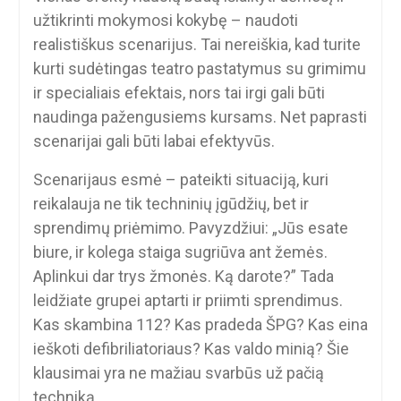
užtikrinti mokymosi kokybę – naudoti
realistiškus scenarijus. Tai nereiškia, kad turite
kurti sudėtingas teatro pastatymus su grimimu
ir specialiais efektais, nors tai irgi gali būti
naudinga pažengusiems kursams. Net paprasti
scenarijai gali būti labai efektyvūs.
Scenarijaus esmė – pateikti situaciją, kuri
reikalauja ne tik techninių įgūdžių, bet ir
sprendimų priėmimo. Pavyzdžiui: „Jūs esate
biure, ir kolega staiga sugriūva ant žemės.
Aplinkui dar trys žmonės. Ką darote?” Tada
leidžiate grupei aptarti ir priimti sprendimus.
Kas skambina 112? Kas pradeda ŠPG? Kas eina
ieškoti defibriliatoriaus? Kas valdo minią? Šie
klausimai yra ne mažiau svarbūs už pačią
techniką.