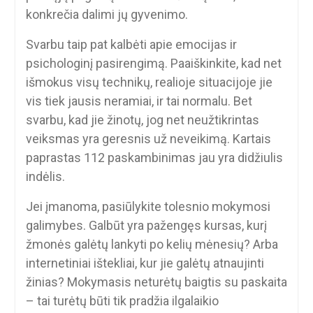
konkrečia dalimi jų gyvenimo.
Svarbu taip pat kalbėti apie emocijas ir
psichologinį pasirengimą. Paaiškinkite, kad net
išmokus visų technikų, realioje situacijoje jie
vis tiek jausis neramiai, ir tai normalu. Bet
svarbu, kad jie žinotų, jog net neužtikrintas
veiksmas yra geresnis už neveikimą. Kartais
paprastas 112 paskambinimas jau yra didžiulis
indėlis.
Jei įmanoma, pasiūlykite tolesnio mokymosi
galimybes. Galbūt yra pažengęs kursas, kurį
žmonės galėtų lankyti po kelių mėnesių? Arba
internetiniai ištekliai, kur jie galėtų atnaujinti
žinias? Mokymasis neturėtų baigtis su paskaita
– tai turėtų būti tik pradžia ilgalaikio