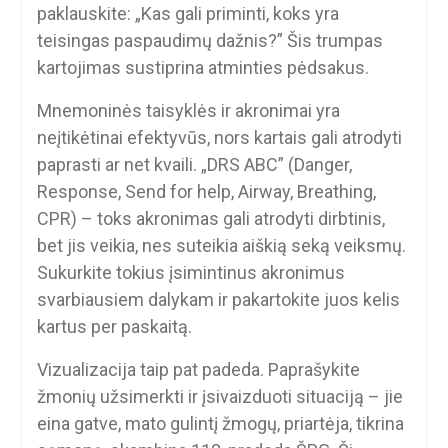
paklauskite: „Kas gali priminti, koks yra
teisingas paspaudimų dažnis?” Šis trumpas
kartojimas sustiprina atminties pėdsakus.
Mnemoninės taisyklės ir akronimai yra
neįtikėtinai efektyvūs, nors kartais gali atrodyti
paprasti ar net kvaili. „DRS ABC” (Danger,
Response, Send for help, Airway, Breathing,
CPR) – toks akronimas gali atrodyti dirbtinis,
bet jis veikia, nes suteikia aiškią seką veiksmų.
Sukurkite tokius įsimintinus akronimus
svarbiausiem dalykam ir pakartokite juos kelis
kartus per paskaitą.
Vizualizacija taip pat padeda. Paprašykite
žmonių užsimerkti ir įsivaizduoti situaciją – jie
eina gatve, mato gulintį žmogų, priartėja, tikrina