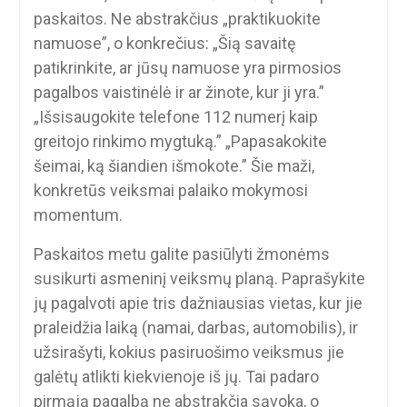
paskaitos. Ne abstrakčius „praktikuokite
namuose”, o konkrečius: „Šią savaitę
patikrinkite, ar jūsų namuose yra pirmosios
pagalbos vaistinėlė ir ar žinote, kur ji yra.”
„Išsisaugokite telefone 112 numerį kaip
greitojo rinkimo mygtuką.” „Papasakokite
šeimai, ką šiandien išmokote.” Šie maži,
konkretūs veiksmai palaiko mokymosi
momentum.
Paskaitos metu galite pasiūlyti žmonėms
susikurti asmeninį veiksmų planą. Paprašykite
jų pagalvoti apie tris dažniausias vietas, kur jie
praleidžia laiką (namai, darbas, automobilis), ir
užsirašyti, kokius pasiruošimo veiksmus jie
galėtų atlikti kiekvienoje iš jų. Tai padaro
pirmąją pagalbą ne abstrakčia sąvoka, o