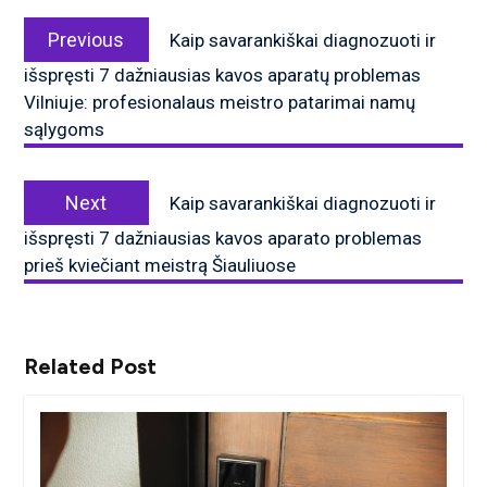
Navigacija
Previous
tarp
Previous
Kaip savarankiškai diagnozuoti ir
post:
įrašų
išspręsti 7 dažniausias kavos aparatų problemas
Vilniuje: profesionalaus meistro patarimai namų
sąlygoms
Next
Next
Kaip savarankiškai diagnozuoti ir
post:
išspręsti 7 dažniausias kavos aparato problemas
prieš kviečiant meistrą Šiauliuose
Related Post