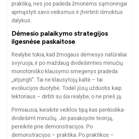
praktiką, nes jos padeda žmonėms sąmoningai
apmąstyti savo veiksmus ir įtvirtinti išmoktus
dalykus.
Dėmesio palaikymo strategijos
ilgesnėse paskaitose
Realybė tokia, kad žmogaus dėmesys natūraliai
svyruoja, ir po maždaug dvidešimties minučių
monotoniško klausymo smegenys pradeda
„atjungti”. Tai ne klausytojų kaltė – tai
evoliucijos duotybė. Todėl jūsų užduotis kaip
lektoriaus – dirbti su šia realybe, o ne prieš ją.
Pirmiausia, keiskite veiklos tipą kas penkiolika-
dvidešimt minučių. Jei pasakojote teoriją,
pereikite prie demonstracijos. Po
demonstracijos – praktika. Po praktikos –