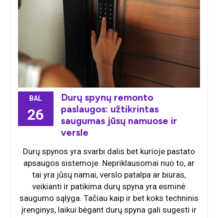
Durų spynų remonto
BAL
paslaugos: užtikrintas
26
saugumas jūsų namuose ir
versle
Durų spynos yra svarbi dalis bet kurioje pastato
apsaugos sistemoje. Nepriklausomai nuo to, ar
tai yra jūsų namai, verslo patalpa ar biuras,
veikianti ir patikima durų spyna yra esminė
saugumo sąlyga. Tačiau kaip ir bet koks techninis
įrenginys, laikui bėgant durų spyna gali sugesti ir