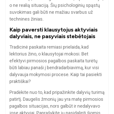
o ne realią situaciją. Šių psichologinių spąstų
suvokimas gali būti ne mažiau svarbus už
technines žinias.
Kaip paversti klausytojus aktyviais
dalyviais, ne pasyviais stebėtojais
Tradicinė paskaita remiasi prielaida, kad
lektorius žino, o klausytojai mokosi. Bet
efektyvi pirmosios pagalbos paskaita turėtų
būti labiau panaši į bendradarbiavimą, kur visi
dalyvauja mokymosi procese. Kaip tai pasiekti
praktiškai?
Pradėkite nuo to, kad pripažinkite dalyvių turimą
patirtį. Daugelis žmonių jau yra matę pirmosios
pagalbos situacijas, nors galbūt ir nedalyvavo
jose aktyviai. Paprašykite jų pasidalinti šiomis