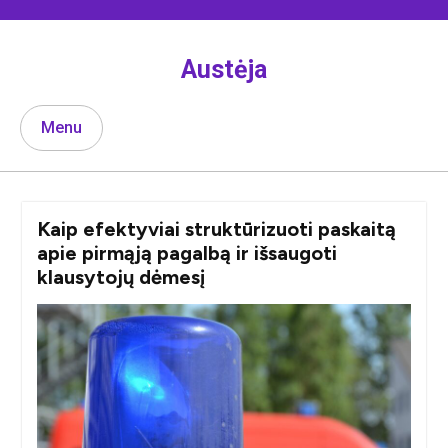
Skip
to
content
Austėja
Menu
Kaip efektyviai struktūrizuoti paskaitą
apie pirmąją pagalbą ir išsaugoti
klausytojų dėmesį