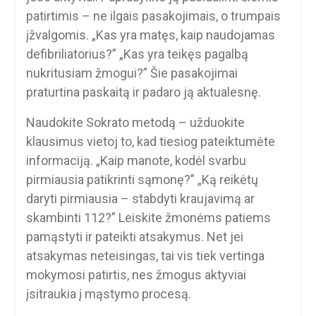
patirtimis – ne ilgais pasakojimais, o trumpais
įžvalgomis. „Kas yra matęs, kaip naudojamas
defibriliatorius?” „Kas yra teikęs pagalbą
nukritusiam žmogui?” Šie pasakojimai
praturtina paskaitą ir padaro ją aktualesnę.
Naudokite Sokrato metodą – užduokite
klausimus vietoj to, kad tiesiog pateiktumėte
informaciją. „Kaip manote, kodėl svarbu
pirmiausia patikrinti sąmonę?” „Ką reikėtų
daryti pirmiausia – stabdyti kraujavimą ar
skambinti 112?” Leiskite žmonėms patiems
pamąstyti ir pateikti atsakymus. Net jei
atsakymas neteisingas, tai vis tiek vertinga
mokymosi patirtis, nes žmogus aktyviai
įsitraukia į mąstymo procesą.