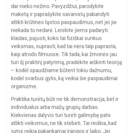
dar nieko nežino. Pavyzdžiui, parodykite
maketą ir paprašykite savanorių pabandyti
atlikti krūtinės ląstos paspaudimus, net jei jie
niekada to nedarė. Leiskite jiems padaryti
klaidas, pajusti, koks tai fiziškai sunkus
veiksmas, suprasti, kad tai nėra taip paprasta,
kaip atrodo filmuose. Tik tada, kai žmonės jau
turi šį praktinį patyrimą, pradėkite aiškinti teoriją
– kodėl spaudžiame būtent tokiu dažnumu,
kodėl svarbus gylis, ką veikia šie paspaudimai
organizme.
Praktika turėtų būti ne tik demonstracija, bet ir
individualus arba mažų grupių darbas.
Kiekvienas dalyvis turi turėti galimybę pats
atlikti veiksmus, ne tik stebėti. Tai reiškia, kad
jums reikia pakankamai įrangos ir laiko. Jei