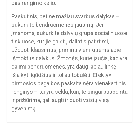
pasirengimo kelio.
Paskutinis, bet ne mažiau svarbus dalykas –
sukurkite bendruomenės jausmą. Jei
įmanoma, sukurkite dalyvių grupę socialiniuose
tinkluose, kur jie galėtų dalintis patirtimi,
užduoti klausimus, priminti vieni kitiems apie
išmoktus dalykus. Žmonės, kurie jaučia, kad yra
dalimi bendruomenės, yra daug labiau linkę
išlaikyti įgūdžius ir toliau tobulėti. Efektyvi
pirmosios pagalbos paskaita nėra vienakartinis
renginys – tai yra sėkla, kuri, teisingai pasodinta
ir prižiūrima, gali augti ir duoti vaisių visą
gyvenimą.