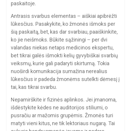
paskaitoje.
Antrasis svarbus elementas – aiškiai apibrėžti
lūkesčius. Pasakykite, ko žmonės išmoks per
šią paskaitą, bet, kas dar svarbiau, paaiškinkite,
ko jie neišmoks. Būkite sąžiningi – per dvi
valandas niekas netaps medicinos ekspertu,
bet tikrai galės išmokti kelių gyvybiškai svarbių
veiksmų, kurie gali padaryti skirtumą. Tokia
nuoširdi komunikacija sumažina nerealius
lūkesčius ir padeda žmonėms sutelkti dėmesį į
tai, kas tikrai svarbu.
Nepamirškite ir fizinės aplinkos. Jei įmanoma,
išdėstykite kėdes ne auditorijos stiliumi, o
pusračiu ar mažomis grupėmis. Žmonės turi
matyti vieni kitus, ne tik lektoriaus nugarą. Tai