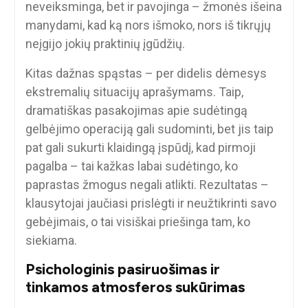
neveiksminga, bet ir pavojinga – žmonės išeina
manydami, kad ką nors išmoko, nors iš tikrųjų
neįgijo jokių praktinių įgūdžių.
Kitas dažnas spąstas – per didelis dėmesys
ekstremalių situacijų aprašymams. Taip,
dramatiškas pasakojimas apie sudėtingą
gelbėjimo operaciją gali sudominti, bet jis taip
pat gali sukurti klaidingą įspūdį, kad pirmoji
pagalba – tai kažkas labai sudėtingo, ko
paprastas žmogus negali atlikti. Rezultatas –
klausytojai jaučiasi prislėgti ir neužtikrinti savo
gebėjimais, o tai visiškai priešinga tam, ko
siekiama.
Psichologinis pasiruošimas ir
tinkamos atmosferos sukūrimas