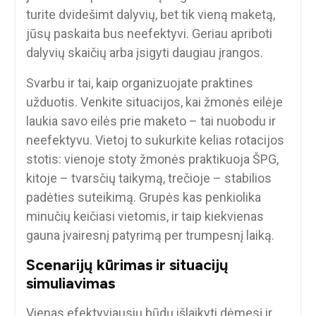
turite dvidešimt dalyvių, bet tik vieną maketą,
jūsų paskaita bus neefektyvi. Geriau apriboti
dalyvių skaičių arba įsigyti daugiau įrangos.
Svarbu ir tai, kaip organizuojate praktines
užduotis. Venkite situacijos, kai žmonės eilėje
laukia savo eilės prie maketo – tai nuobodu ir
neefektyvu. Vietoj to sukurkite kelias rotacijos
stotis: vienoje stoty žmonės praktikuoja ŠPG,
kitoje – tvarsčių taikymą, trečioje – stabilios
padėties suteikimą. Grupės kas penkiolika
minučių keičiasi vietomis, ir taip kiekvienas
gauna įvairesnį patyrimą per trumpesnį laiką.
Scenarijų kūrimas ir situacijų
simuliavimas
Vienas efektyviausių būdų išlaikyti dėmesį ir