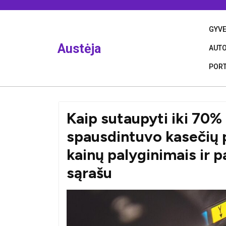
Skip
to
content
GYV
Austėja
AUT
PORT
Kaip sutaupyti iki 70%
spausdintuvo kasečių 
kainų palyginimais ir 
sąrašu