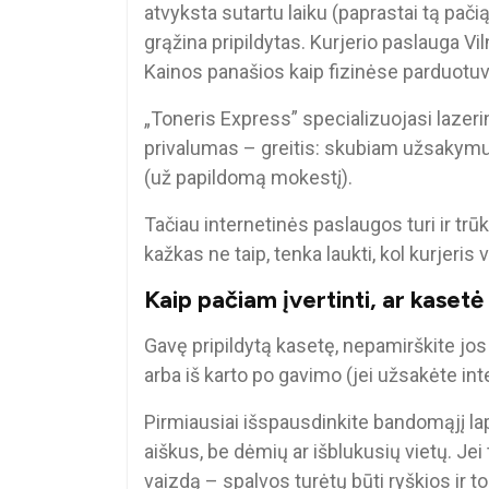
atvyksta sutartu laiku (paprastai tą pači
grąžina pripildytas. Kurjerio paslauga V
Kainos panašios kaip fizinėse parduotuv
„Toneris Express” specializuojasi lazer
privalumas – greitis: skubiam užsakymui k
(už papildomą mokestį).
Tačiau internetinės paslaugos turi ir trūk
kažkas ne taip, tenka laukti, kol kurjeris
Kaip pačiam įvertinti, ar kasetė
Gavę pripildytą kasetę, nepamirškite jos 
arba iš karto po gavimo (jei užsakėte inte
Pirmiausiai išspausdinkite bandomąjį lapą
aiškus, be dėmių ar išblukusių vietų. Je
vaizdą – spalvos turėtų būti ryškios ir to