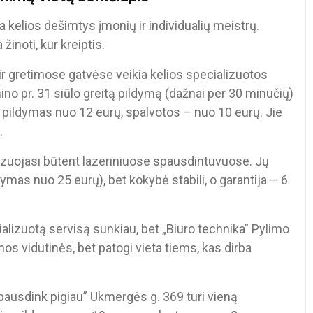
a kelios dešimtys įmonių ir individualių meistrų.
 žinoti, kur kreiptis.
r gretimose gatvėse veikia kelios specializuotos
no pr. 31 siūlo greitą pildymą (dažnai per 30 minučių)
s pildymas nuo 12 eurų, spalvotos – nuo 10 eurų. Jie
.
lizuojasi būtent lazeriniuose spausdintuvuose. Jų
ymas nuo 25 eurų), bet kokybė stabili, o garantija – 6
ializuotą servisą sunkiau, bet „Biuro technika” Pylimo
inos vidutinės, bet patogi vieta tiems, kas dirba
ausdink pigiau” Ukmergės g. 369 turi vieną