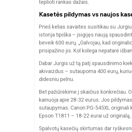
teplioti rankas dažais.
Kasetės pildymas vs naujos kase
Prieš kelias savaites susitikau su Jurgiu
istorija tipiška – įsigijęs naują spausdi
beveik 600 eurų. „Galvojau, kad originalio
prisipažino jis. Kol kolega nepatarė išb
Dabar Jurgis už tą patį spausdinimo kiek
akivaizdus – sutaupoma 400 eurų, kuriuos
didesniu pelnu.
Bet pažiūrėkime į skaičius konkrečiau. 
kainuoja apie 28-32 eurus. Jos pildymas
sutaupymas. Canon PG-545XL originali k
Epson T1811 – 18-22 eurai už originalą,
Spalvotų kasečių skirtumas dar ryškesni