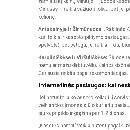
žemiausių kainų Vilniuje – juodos kaset
Minusas – reikia važiuoti toliau, bet j
kelionę.
Antakalnyje ir Žirmūnuose:
„Raštinės A
kuri teikia ir kasetės pildymo paslaugas
spalvota), bet patogu, jei reikia ir kitų b
Karoliniškėse ir Viršuliškėse:
Šiuose raj
namų ar mažų dirbtuvėlių. Kainos dažnai 
Geriausia rinktis pagal rekomendacijas.
Internetinės paslaugos: kai nesi
Jei neturite laiko ar noro keliauti į servi
veikiančios įmonės siūlo kurjerių paslau
biuro, pripildo ir grąžina per 1-2 dienas.
„Kasetės namai” veikia būtent pagal šį m