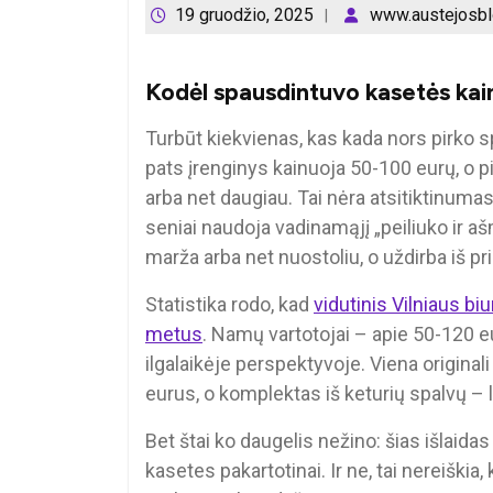
19 gruodžio, 2025
www.austejosbl
Kodėl spausdintuvo kasetės kai
Turbūt kiekvienas, kas kada nors pirko s
pats įrenginys kainuoja 50-100 eurų, o p
arba net daugiau. Tai nėra atsitiktinuma
seniai naudoja vadinamąjį „peiliuko ir a
marža arba net nuostoliu, o uždirba iš pr
Statistika rodo, kad
vidutinis Vilniaus bi
metus
. Namų vartotojai – apie 50-120 e
ilgalaikėje perspektyvoje. Viena origina
eurus, o komplektas iš keturių spalvų – 
Bet štai ko daugelis nežino: šias išlaidas
kasetes pakartotinai. Ir ne, tai nereiškia