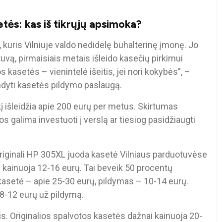
tės: kas iš tikrųjų apsimoka?
, kuris Vilniuje valdo nedidelę buhalterinę įmonę. Jo
ntuvą, pirmaisiais metais išleido kasečių pirkimui
s kasetės – vienintelė išeitis, jei nori kokybės”, –
andyti kasetės pildymo paslaugą.
į išleidžia apie 200 eurų per metus. Skirtumas
 galima investuoti į verslą ar tiesiog pasidžiaugti
Originali HP 305XL juoda kasetė Vilniaus parduotuvėse
 kainuoja 12-16 eurų. Tai beveik 50 procentų
asetė – apie 25-30 eurų, pildymas – 10-14 eurų.
 8-12 eurų už pildymą.
s. Originalios spalvotos kasetės dažnai kainuoja 20-