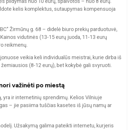
ės pildymas nuo 10 eurų, spalvotos – nuo 8 eurų.
ei pildote kelis komplektus, sutaupymas kompensuoja
BC” Žirmūnų g. 68 – didelė biuro prekių parduotuvė,
. Kainos vidutinės (13-15 eurų juoda, 11-13 eurų
iuro reikmenų.
onuose veikia keli individualūs meistrai, kurie dirba iš
žemiausios (8-12 eurų), bet kokybė gali svyruoti.
nori važinėti po miestą
są, yra ir internetinių sprendimų. Kelios Vilniuje
gas – jie pasiima tuščias kasetes iš jūsų namų ar
odelį. Užsakymą galima pateikti internetu, kurjeris