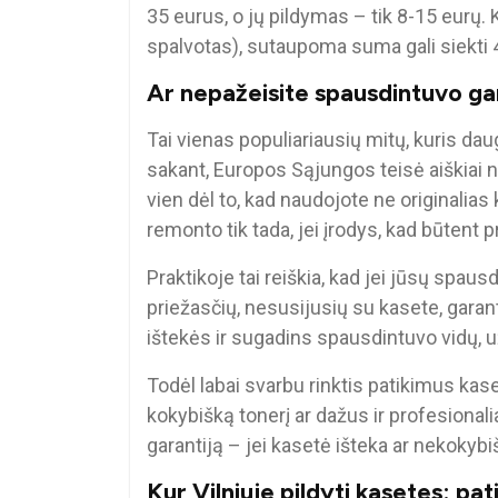
35 eurus, o jų pildymas – tik 8-15 eurų. Ka
spalvotas), sutaupoma suma gali siekti 
Ar nepažeisite spausdintuvo ga
Tai vienas populiariausių mitų, kuris da
sakant, Europos Sąjungos teisė aiškiai n
vien dėl to, kad naudojote ne originalias k
remonto tik tada, jei įrodys, kad būtent 
Praktikoje tai reiškia, kad jei jūsų spaus
priežasčių, nesusijusių su kasete, garantij
ištekės ir sugadins spausdintuvo vidų, 
Todėl labai svarbu rinktis patikimus kas
kokybišką tonerį ar dažus ir profesionalia
garantiją – jei kasetė išteka ar nekokybi
Kur Vilniuje pildyti kasetes: pa