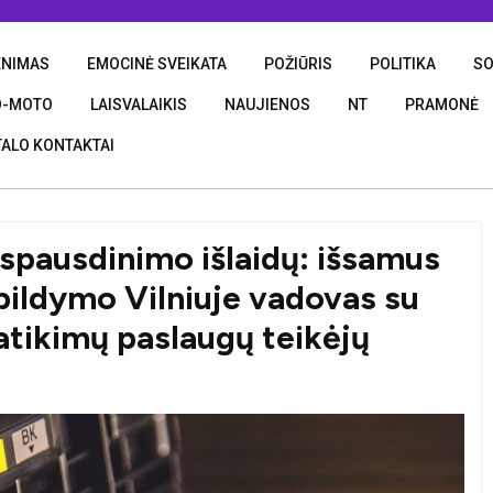
ENIMAS
EMOCINĖ SVEIKATA
POŽIŪRIS
POLITIKA
SO
O-MOTO
LAISVALAIKIS
NAUJIENOS
NT
PRAMONĖ
ALO KONTAKTAI
 spausdinimo išlaidų: išsamus
pildymo Vilniuje vadovas su
patikimų paslaugų teikėjų