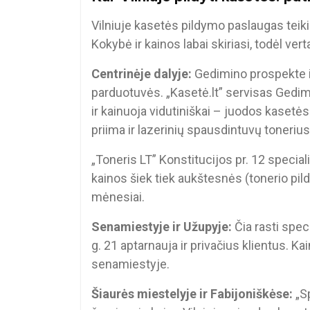
Vilniuje kasetės pildymo paslaugas teiki
Kokybė ir kainos labai skiriasi, todėl verta
Centrinėje dalyje:
Gedimino prospekte i
parduotuvės. „Kasetė.lt” servisas Gedimi
ir kainuoja vidutiniškai – juodos kasetė
priima ir lazerinių spausdintuvų tonerius
„Toneris LT” Konstitucijos pr. 12 specia
kainos šiek tiek aukštesnės (tonerio pild
mėnesiai.
Senamiestyje ir Užupyje:
Čia rasti spec
g. 21 aptarnauja ir privačius klientus. Ka
senamiestyje.
Šiaurės miestelyje ir Fabijoniškėse:
„Sp