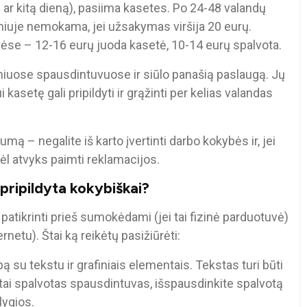
ą ar kitą dieną), pasiima kasetes. Po 24-48 valandų
ilniuje nemokama, jei užsakymas viršija 20 eurų.
ėse – 12-16 eurų juoda kasetė, 10-14 eurų spalvota.
iniuose spausdintuvuose ir siūlo panašią paslaugą. Jų
asetę gali pripildyti ir grąžinti per kelias valandas
umą – negalite iš karto įvertinti darbo kokybės ir, jei
 vėl atvyks paimti reklamacijos.
 pripildyta kokybiškai?
patikrinti prieš sumokėdami (jei tai fizinė parduotuvė)
rnetu). Štai ką reikėtų pasižiūrėti:
 su tekstu ir grafiniais elementais. Tekstas turi būti
i tai spalvotas spausdintuvas, išspausdinkite spalvotą
lygios.