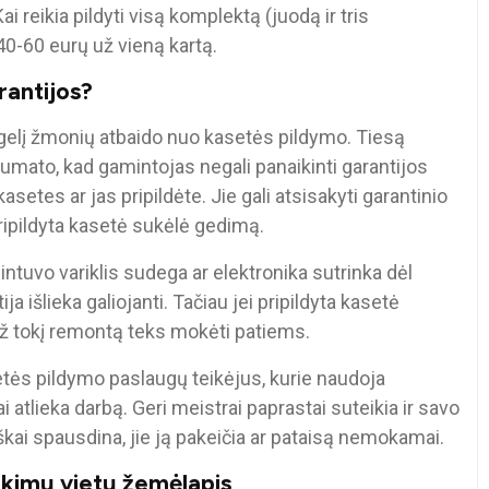
i reikia pildyti visą komplektą (juodą ir tris
40-60 eurų už vieną kartą.
rantijos?
ugelį žmonių atbaido nuo kasetės pildymo. Tiesą
umato, kad gamintojas negali panaikinti garantijos
asetes ar jas pripildėte. Jie gali atsisakyti garantinio
pripildyta kasetė sukėlė gedimą.
dintuvo variklis sudega ar elektronika sutrinka dėl
a išlieka galiojanti. Tačiau jei pripildyta kasetė
už tokį remontą teks mokėti patiems.
etės pildymo paslaugų teikėjus, kurie naudoja
i atlieka darbą. Geri meistrai paprastai suteikia ir savo
škai spausdina, jie ją pakeičia ar pataisą nemokamai.
tikimų vietų žemėlapis