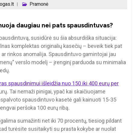
ogas.lt
Pramonė
nuoja daugiau nei pats spausdintuvas?
pausdintuvą, susidūrė su šia absurdiška situacija:
ilnas komplektas originalių kasečių – beveik tiek pat
s ar rinkos anomalija. Spausdintuvo gamintojai jau
šmenų” verslo modelį – įrenginį parduoda su minimalia
iedų.
uras spausdinimui išleidžia nuo 150 iki 400 eurų per
urų. Tai nemaži pinigai, ypač kai skaičiuojame
li spalvoto spausdintuvo kasetė gali kainuoti 15-35
lengvai peršoka 100 eurų ribą.
 galima sumažinti net iki 70 procentų, tiesiog pildant
, kad turėsite susitaikyti su prasta kokybe ar nuolat