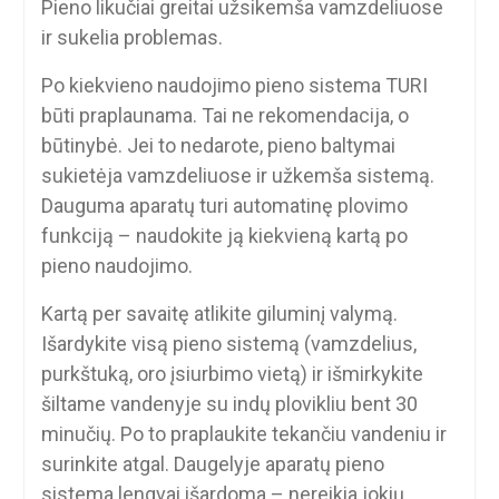
Pieno likučiai greitai užsikemša vamzdeliuose
ir sukelia problemas.
Po kiekvieno naudojimo pieno sistema TURI
būti praplaunama. Tai ne rekomendacija, o
būtinybė. Jei to nedarote, pieno baltymai
sukietėja vamzdeliuose ir užkemša sistemą.
Dauguma aparatų turi automatinę plovimo
funkciją – naudokite ją kiekvieną kartą po
pieno naudojimo.
Kartą per savaitę atlikite giluminį valymą.
Išardykite visą pieno sistemą (vamzdelius,
purkštuką, oro įsiurbimo vietą) ir išmirkykite
šiltame vandenyje su indų plovikliu bent 30
minučių. Po to praplaukite tekančiu vandeniu ir
surinkite atgal. Daugelyje aparatų pieno
sistema lengvai išardoma – nereikia jokių