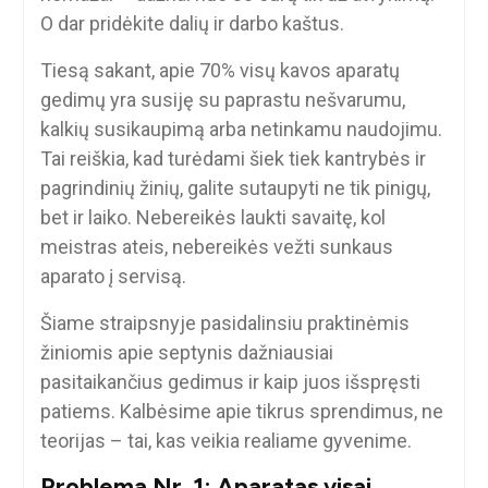
O dar pridėkite dalių ir darbo kaštus.
Tiesą sakant, apie 70% visų kavos aparatų
gedimų yra susiję su paprastu nešvarumu,
kalkių susikaupimą arba netinkamu naudojimu.
Tai reiškia, kad turėdami šiek tiek kantrybės ir
pagrindinių žinių, galite sutaupyti ne tik pinigų,
bet ir laiko. Nebereikės laukti savaitę, kol
meistras ateis, nebereikės vežti sunkaus
aparato į servisą.
Šiame straipsnyje pasidalinsiu praktinėmis
žiniomis apie septynis dažniausiai
pasitaikančius gedimus ir kaip juos išspręsti
patiems. Kalbėsime apie tikrus sprendimus, ne
teorijas – tai, kas veikia realiame gyvenime.
Problema Nr. 1: Aparatas visai