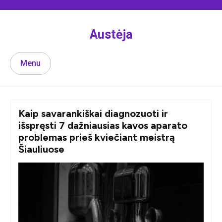
Skip
to
content
Austėja
Menu
Kaip savarankiškai diagnozuoti ir
išspręsti 7 dažniausias kavos aparato
problemas prieš kviečiant meistrą
Šiauliuose