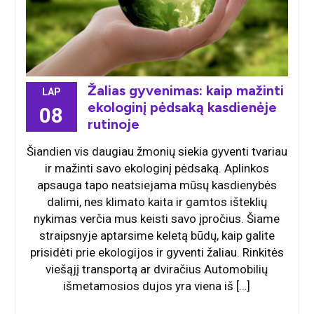
Žalias gyvenimas: kaip mažinti
LAP
ekologinį pėdsaką kasdienėje
08
rutinoje
Šiandien vis daugiau žmonių siekia gyventi tvariau
ir mažinti savo ekologinį pėdsaką. Aplinkos
apsauga tapo neatsiejama mūsų kasdienybės
dalimi, nes klimato kaita ir gamtos išteklių
nykimas verčia mus keisti savo įpročius. Šiame
straipsnyje aptarsime keletą būdų, kaip galite
prisidėti prie ekologijos ir gyventi žaliau. Rinkitės
viešąjį transportą ar dviračius Automobilių
išmetamosios dujos yra viena iš […]