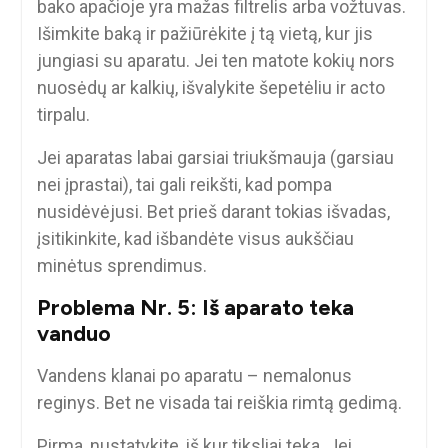
bako apačioje yra mažas filtrelis arba vožtuvas.
Išimkite baką ir pažiūrėkite į tą vietą, kur jis
jungiasi su aparatu. Jei ten matote kokių nors
nuosėdų ar kalkių, išvalykite šepetėliu ir acto
tirpalu.
Jei aparatas labai garsiai triukšmauja (garsiau
nei įprastai), tai gali reikšti, kad pompa
nusidėvėjusi. Bet prieš darant tokias išvadas,
įsitikinkite, kad išbandėte visus aukščiau
minėtus sprendimus.
Problema Nr. 5: Iš aparato teka
vanduo
Vandens klanai po aparatu – nemalonus
reginys. Bet ne visada tai reiškia rimtą gedimą.
Pirma, nustatykite, iš kur tiksliai teka. Jei