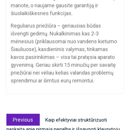
manote, o naujame gausite garantiją ir
šiuolaikiškesnes funkcijas.
Reguliarus priežiūra – geriausias būdas
išvengti gedimų. Nukalkinimas kas 2-3
mėnesius (priklausomai nuo vandens kietumo
Šiauliuose), kasdieninis valymas, tinkamas
kavos pasirinkimas – visa tai pratęsia aparato
gyvenimą. Geriau skirti 15 minučių per savaitę
priežiūrai nei vėliau kelias valandas problemų
sprendimui ar šimtus eurų remontui.
Navigacija
Previous
tarp
Previous
Kaip efektyviai struktūrizuoti
post:
įrašų
paskaitą apie pirmąją pagalbą ir išsaugoti klausytojų