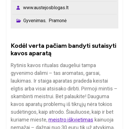
www.austejosblogas.lt
Gyvenimas
Pramonė
,
Kodėl verta pačiam bandyti sutaisyti
kavos aparatą
Rytinis kavos ritualas daugeliui tampa
gyvenimo dalimi – tas aromatas, garsai,
laukimas. Ir staiga aparatas pradeda keistai
elgtis arba visai atsisako dirbti. Pirmoji mintis –
skambinti meistrui. Bet palaukite! Dauguma
kavos aparatų problemų iš tikrųjų nėra tokios
sudėtingos, kaip atrodo. Šiauliuose, kaip ir bet
kuriame mieste,
meistro iškvietimas
kainuoja
nemažai – dažnai nuo 30 eurų tik už atvykimą.