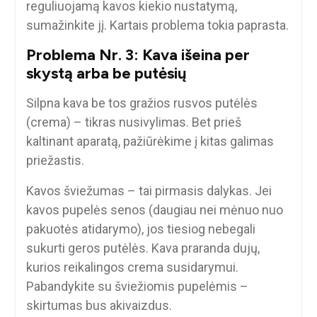
reguliuojamą kavos kiekio nustatymą,
sumažinkite jį. Kartais problema tokia paprasta.
Problema Nr. 3: Kava išeina per
skystą arba be putėsių
Silpna kava be tos gražios rusvos putėlės
(crema) – tikras nusivylimas. Bet prieš
kaltinant aparatą, pažiūrėkime į kitas galimas
priežastis.
Kavos šviežumas – tai pirmasis dalykas. Jei
kavos pupelės senos (daugiau nei mėnuo nuo
pakuotės atidarymo), jos tiesiog nebegali
sukurti geros putėlės. Kava praranda dujų,
kurios reikalingos crema susidarymui.
Pabandykite su šviežiomis pupelėmis –
skirtumas bus akivaizdus.