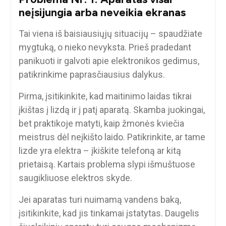
neįsijungia arba neveikia ekranas
Tai viena iš baisiausiųjų situacijų – spaudžiate
mygtuką, o nieko nevyksta. Prieš pradedant
panikuoti ir galvoti apie elektronikos gedimus,
patikrinkime paprasčiausius dalykus.
Pirma, įsitikinkite, kad maitinimo laidas tikrai
įkištas į lizdą ir į patį aparatą. Skamba juokingai,
bet praktikoje matyti, kaip žmonės kviečia
meistrus dėl neįkišto laido. Patikrinkite, ar tame
lizde yra elektra – įkiškite telefoną ar kitą
prietaisą. Kartais problema slypi išmuštuose
saugikliuose elektros skyde.
Jei aparatas turi nuimamą vandens baką,
įsitikinkite, kad jis tinkamai įstatytas. Daugelis