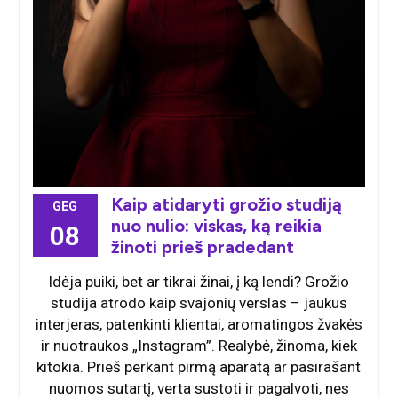
Kaip atidaryti grožio studiją
GEG
nuo nulio: viskas, ką reikia
08
žinoti prieš pradedant
Idėja puiki, bet ar tikrai žinai, į ką lendi? Grožio
studija atrodo kaip svajonių verslas – jaukus
interjeras, patenkinti klientai, aromatingos žvakės
ir nuotraukos „Instagram”. Realybė, žinoma, kiek
kitokia. Prieš perkant pirmą aparatą ar pasirašant
nuomos sutartį, verta sustoti ir pagalvoti, nes