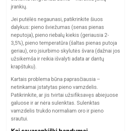
įrankių.
Jei putėlės negaunasi, patikrinkite šiuos
dalykus: pieno šviežumas (senas pienas
neputoja), pieno riebalų kiekis (geriausia 2-
3,5%), pieno temperatūra (šaltas pienas putoja
geriau), oro įsiurbimo skylutės švara (dažnai jos
užsikemša ir reikia išvalyti adata ar dantų
krapštuku).
Kartais problema būna paprasčiausia –
netinkamai įstatytas pieno vamzdelis.
Patikrinkite, ar jis tvirtai užsifiksavęs abiejuose
galuose ir ar nėra sulenktas. Sulenktas
vamzdelis trukdo normaliam oro ir pieno
srautui.
Kai savarankiški bandymai