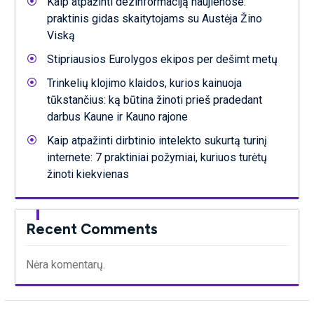
Kaip atpažinti dezinformaciją naujienose:
praktinis gidas skaitytojams su Austėja Žino
Viską
Stipriausios Eurolygos ekipos per dešimt metų
Trinkelių klojimo klaidos, kurios kainuoja
tūkstančius: ką būtina žinoti prieš pradedant
darbus Kaune ir Kauno rajone
Kaip atpažinti dirbtinio intelekto sukurtą turinį
internete: 7 praktiniai požymiai, kuriuos turėtų
žinoti kiekvienas
Recent Comments
Nėra komentarų.