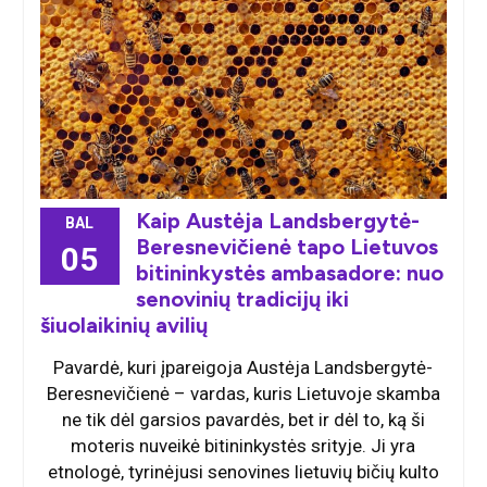
Kaip Austėja Landsbergytė-
BAL
Beresnevičienė tapo Lietuvos
05
bitininkystės ambasadore: nuo
senovinių tradicijų iki
šiuolaikinių avilių
Pavardė, kuri įpareigoja Austėja Landsbergytė-
Beresnevičienė – vardas, kuris Lietuvoje skamba
ne tik dėl garsios pavardės, bet ir dėl to, ką ši
moteris nuveikė bitininkystės srityje. Ji yra
etnologė, tyrinėjusi senovines lietuvių bičių kulto