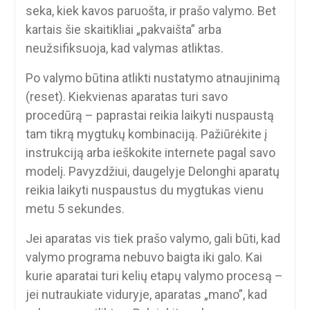
seka, kiek kavos paruošta, ir prašo valymo. Bet
kartais šie skaitikliai „pakvaišta” arba
neužsifiksuoja, kad valymas atliktas.
Po valymo būtina atlikti nustatymo atnaujinimą
(reset). Kiekvienas aparatas turi savo
procedūrą – paprastai reikia laikyti nuspaustą
tam tikrą mygtukų kombinaciją. Pažiūrėkite į
instrukciją arba ieškokite internete pagal savo
modelį. Pavyzdžiui, daugelyje Delonghi aparatų
reikia laikyti nuspaustus du mygtukas vienu
metu 5 sekundes.
Jei aparatas vis tiek prašo valymo, gali būti, kad
valymo programa nebuvo baigta iki galo. Kai
kurie aparatai turi kelių etapų valymo procesą –
jei nutraukiate viduryje, aparatas „mano”, kad