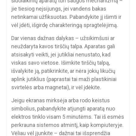
šiuolaikinių aparatų turi saugos mechanizmą –
jie tiesiog neįsijungs, jei vandens bakas
netinkamai užfiksuotas. Pabandykite jį išimti ir
vėl įdėti, išgirdę charakteringą spragtelėjimą.
Dar vienas dažnas dalykas – užsikimšusi ar
neuždaryta kavos tirščių talpa. Aparatas gali
atsisakyti veikti, jei jutikliai nenustato, kad
viskas savo vietose. Išimkite tirščių talpą,
išvalykite ją, patikrinkite, ar nėra jokių likučių
aplink jutiklius (paprastai tai maži plastikiniai
svirtelės arba magnetai), ir vėl įdėkite.
Jeigu ekranas mirksėja arba rodo keistus
simbolius, pabandykite atjungti aparatą nuo
elektros tinklo visam 5 minutėms. Tai iš esmės
perkrauna sistemos atmintį, kaip kompiuteryje.
Vėliau vėl įjunkite – dažnai tai išsprendžia