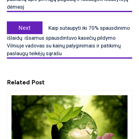
dėmesį
Next
Next
Kaip sutaupyti iki 70% spausdinimo
post:
išlaidų: išsamus spausdintuvo kasečių pildymo
Vilniuje vadovas su kainų palyginimais ir patikimų
paslaugų teikėjų sąrašu
Related Post