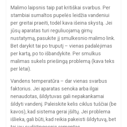
Malimo laipsnis taip pat kritiškai svarbus. Per
stambiai sumaltos pupelės leidžia vandeniui
per greitai praeiti, todėl kava išeina skystą. Jei
jūsų aparatas turi reguliuojamą girnų
nustatymą, pasukite jį smulkesnio malimo link.
Bet darykit tai po truputį – vienas padalėjimas
per kartą, po to išbandykite. Per smulkus
malimas sukels priešingą problemą (kava teks
per lėtai).
Vandens temperatūra – dar vienas svarbus
faktorius. Jei aparatas senoka arba ilgai
nenaudotas, šildytuvas gali nepakankamai
šildyti vandenį. Paleiskite kelis ciklus tuščiai (be
kavos), kad sistema gerai įšiltų. Jei problema
išlieka, gali būti, kad reikia pakeisti šildytuvą, bet
tai jau sudėtingesnis remontas.