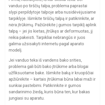
vanduo po tirščių talpa, problema paprastai
slypi perpildytoje talpoje arba nusidėvėjusiame
tarpiklyje. Išimkite tirščių talpą ir patikrinkite, ar
nėra įtrūkimų. Pažiūrėkite į gumos tarpiklį aplink
talpą – jei jis kietas, įtrūkęs ar deformuotas, jį
reikia pakeisti. Tarpikliai nebrangūs ir juos
galima užsisakyti internetu pagal aparato
modelį.
Jei vanduo teka iš vandens bako srities,
problema gali būti bako įtrūkime arba blogai
užfiksuotame bake. Išimkite baką ir kruopščiai
apžiūrėkite – kartais įtrūkimai būna labai maži ir
sunkiai pastebimi. Patikrinkite ir gumos
sandarinimo žiedą, kuris būna ten, kur bakas
jungiasi su aparatu.