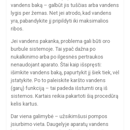
vandens baką – galbūt jis tuščias arba vandens
lygis per žemas. Net jei atrodo, kad vandens
yra, pabandykite jį pripildyti iki maksimalios
ribos.
Jei vandens pakanka, problema gali būti oro
burbule sistemoje. Tai ypač dažna po
nukalkinimo arba po ilgesnės pertraukos
nenaudojant aparato. Štai kaip išspręsti:
išimkite vandens baką, papurtykit jį šiek tiek, vėl
įstatykite. Po to paleiskite karšto vandens
(garų) funkciją – tai padeda išstumti orą iš
sistemos. Kartais reikia pakartoti šią procedūrą
kelis kartus.
Dar viena galimybė – užsikimšusi pompos
įsiurbimo vieta. Daugelyje aparatų vandens