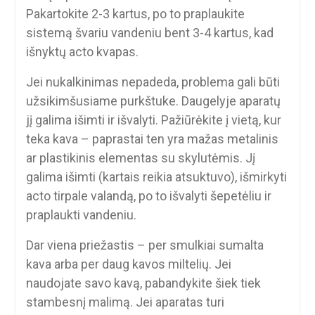
Pakartokite 2-3 kartus, po to praplaukite
sistemą švariu vandeniu bent 3-4 kartus, kad
išnyktų acto kvapas.
Jei nukalkinimas nepadeda, problema gali būti
užsikimšusiame purkštuke. Daugelyje aparatų
jį galima išimti ir išvalyti. Pažiūrėkite į vietą, kur
teka kava – paprastai ten yra mažas metalinis
ar plastikinis elementas su skylutėmis. Jį
galima išimti (kartais reikia atsuktuvo), išmirkyti
acto tirpale valandą, po to išvalyti šepetėliu ir
praplaukti vandeniu.
Dar viena priežastis – per smulkiai sumalta
kava arba per daug kavos miltelių. Jei
naudojate savo kavą, pabandykite šiek tiek
stambesnį malimą. Jei aparatas turi