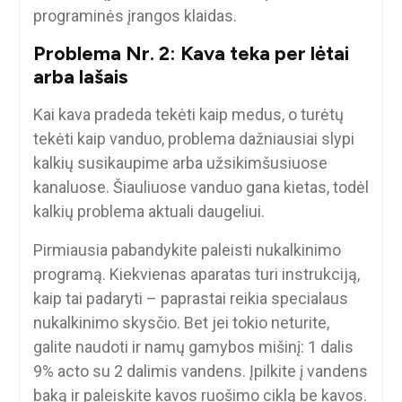
programinės įrangos klaidas.
Problema Nr. 2: Kava teka per lėtai
arba lašais
Kai kava pradeda tekėti kaip medus, o turėtų
tekėti kaip vanduo, problema dažniausiai slypi
kalkių susikaupime arba užsikimšusiuose
kanaluose. Šiauliuose vanduo gana kietas, todėl
kalkių problema aktuali daugeliui.
Pirmiausia pabandykite paleisti nukalkinimo
programą. Kiekvienas aparatas turi instrukciją,
kaip tai padaryti – paprastai reikia specialaus
nukalkinimo skysčio. Bet jei tokio neturite,
galite naudoti ir namų gamybos mišinį: 1 dalis
9% acto su 2 dalimis vandens. Įpilkite į vandens
baką ir paleiskite kavos ruošimo ciklą be kavos.