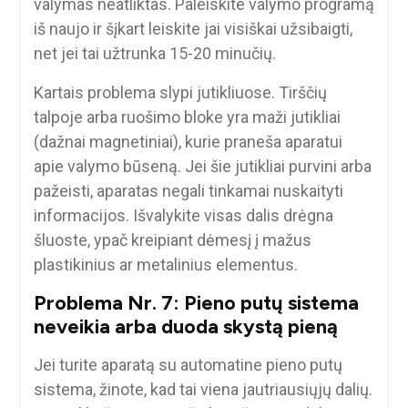
valymas neatliktas. Paleiskite valymo programą
iš naujo ir šįkart leiskite jai visiškai užsibaigti,
net jei tai užtrunka 15-20 minučių.
Kartais problema slypi jutikliuose. Tirščių
talpoje arba ruošimo bloke yra maži jutikliai
(dažnai magnetiniai), kurie praneša aparatui
apie valymo būseną. Jei šie jutikliai purvini arba
pažeisti, aparatas negali tinkamai nuskaityti
informacijos. Išvalykite visas dalis drėgna
šluoste, ypač kreipiant dėmesį į mažus
plastikinius ar metalinius elementus.
Problema Nr. 7: Pieno putų sistema
neveikia arba duoda skystą pieną
Jei turite aparatą su automatine pieno putų
sistema, žinote, kad tai viena jautriausiųjų dalių.