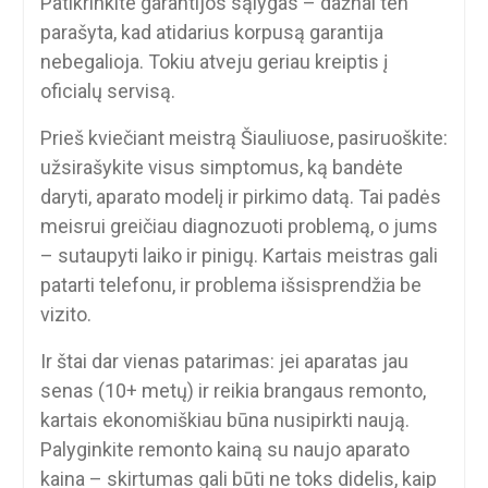
Patikrinkite garantijos sąlygas – dažnai ten
parašyta, kad atidarius korpusą garantija
nebegalioja. Tokiu atveju geriau kreiptis į
oficialų servisą.
Prieš kviečiant meistrą Šiauliuose, pasiruoškite:
užsirašykite visus simptomus, ką bandėte
daryti, aparato modelį ir pirkimo datą. Tai padės
meisrui greičiau diagnozuoti problemą, o jums
– sutaupyti laiko ir pinigų. Kartais meistras gali
patarti telefonu, ir problema išsisprendžia be
vizito.
Ir štai dar vienas patarimas: jei aparatas jau
senas (10+ metų) ir reikia brangaus remonto,
kartais ekonomiškiau būna nusipirkti naują.
Palyginkite remonto kainą su naujo aparato
kaina – skirtumas gali būti ne toks didelis, kaip