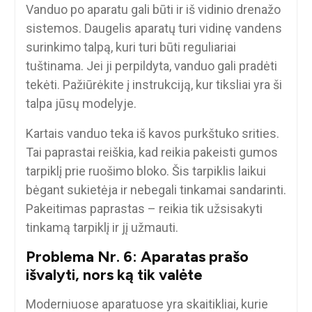
Vanduo po aparatu gali būti ir iš vidinio drenažo
sistemos. Daugelis aparatų turi vidinę vandens
surinkimo talpą, kuri turi būti reguliariai
tuštinama. Jei ji perpildyta, vanduo gali pradėti
tekėti. Pažiūrėkite į instrukciją, kur tiksliai yra ši
talpa jūsų modelyje.
Kartais vanduo teka iš kavos purkštuko srities.
Tai paprastai reiškia, kad reikia pakeisti gumos
tarpiklį prie ruošimo bloko. Šis tarpiklis laikui
bėgant sukietėja ir nebegali tinkamai sandarinti.
Pakeitimas paprastas – reikia tik užsisakyti
tinkamą tarpiklį ir jį užmauti.
Problema Nr. 6: Aparatas prašo
išvalyti, nors ką tik valėte
Moderniuose aparatuose yra skaitikliai, kurie