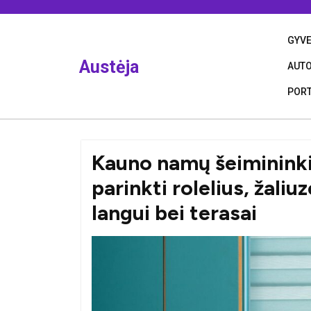
Skip
to
content
GYV
Austėja
AUT
PORT
Kauno namų šeimininkių
parinkti rolelius, žali
langui bei terasai