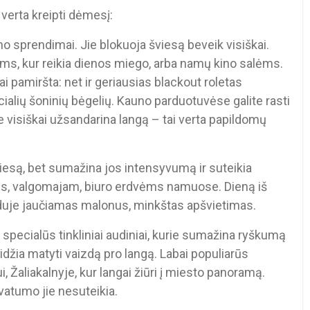
 verta kreipti dėmesį:
o sprendimai. Jie blokuoja šviesą beveik visiškai.
s, kur reikia dienos miego, arba namų kino salėms.
ai pamiršta: net ir geriausias blackout roletas
cialių šoninių bėgelių. Kauno parduotuvėse galite rasti
e visiškai užsandarina langą – tai verta papildomų
viesą, bet sumažina jos intensyvumą ir suteikia
ėms, valgomajam, biuro erdvėms namuose. Dieną iš
viduje jaučiamas malonus, minkštas apšvietimas.
 specialūs tinkliniai audiniai, kurie sumažina ryškumą
idžia matyti vaizdą pro langą. Labai populiarūs
 Žaliakalnyje, kur langai žiūri į miesto panoramą.
ivatumo jie nesuteikia.