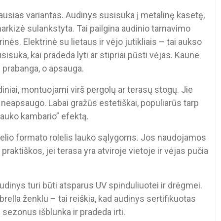
iausias variantas. Audinys susisuka į metalinę kasetę,
 markizė sulankstyta. Tai pailgina audinio tarnavimo
inės. Elektrinė su lietaus ir vėjo jutikliais – tai aukso
suka, kai pradeda lyti ar stipriai pūsti vėjas. Kaune
 ne prabanga, o apsauga.
iniai, montuojami virš pergolų ar terasų stogų. Jie
us neapsaugo. Labai gražūs estetiškai, populiarūs tarp
i „lauko kambario” efektą.
delio formato rolelis lauko sąlygoms. Jos naudojamos
praktiškos, jei terasa yra atviroje vietoje ir vėjas pučia
inys turi būti atsparus UV spinduliuotei ir drėgmei.
rella ženklu – tai reiškia, kad audinys sertifikuotas
sezonus išblunka ir pradeda irti.