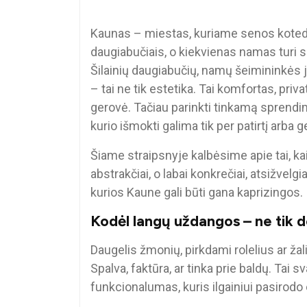
Kaunas – miestas, kuriame senos kotedž
daugiabučiais, o kiekvienas namas turi savo
Šilainių daugiabučių, namų šeimininkės 
– tai ne tik estetika. Tai komfortas, pri
gerovė. Tačiau parinkti tinkamą sprendim
kurio išmokti galima tik per patirtį arba 
Šiame straipsnyje kalbėsime apie tai, ka
abstrakčiai, o labai konkrečiai, atsižvelgi
kurios Kaune gali būti gana kaprizingos.
Kodėl langų uždangos – ne tik d
Daugelis žmonių, pirkdami rolelius ar žali
Spalva, faktūra, ar tinka prie baldų. Tai s
funkcionalumas, kuris ilgainiui pasirod