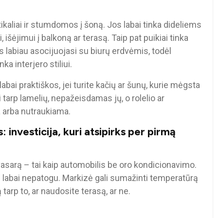
ikaliai ir stumdomos į šoną. Jos labai tinka dideliems
išėjimui į balkoną ar terasą. Taip pat puikiai tinka
 labiau asocijuojasi su biurų erdvėmis, todėl
ka interjero stiliui.
labai praktiškos, jei turite kačių ar šunų, kurie mėgsta
 tarp lamelių, nepažeisdamas jų, o rolelio ar
 arba nutraukiama.
investicija, kuri atsipirks per pirmą
sarą – tai kaip automobilis be oro kondicionavimo.
 – labai nepatogu. Markizė gali sumažinti temperatūrą
 tarp to, ar naudosite terasą, ar ne.