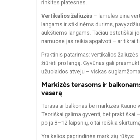
rinkitės platesnes.
Vertikalios žaliuzės
– lamelės eina vert
langams ir stiklinėms durims, pavyzdžiui, 
aukštiems langams. Tačiau estetiškai jos
namuose jas reikia apgalvoti – ar tikrai tin
Praktinis patarimas: vertikalios žaliuzės 
žiūrėti pro langą. Gyvūnas gali prasmukti
užuolaidos atveju – viskas suglamžoma
Markizės terasoms ir balkonams: 
vasarą
Terasa ar balkonas be markizės Kauno va
Teoriškai galima gyventi, bet praktiškai
po ja 8–12 laipsnių, o tai reiškia skirtumą
Yra kelios pagrindinės markizių rūšys: