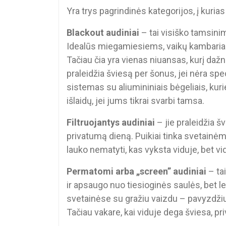
Yra trys pagrindinės kategorijos, į kurias
Blackout audiniai
– tai visiško tamsinim
Idealūs miegamiesiems, vaikų kambariam
Tačiau čia yra vienas niuansas, kurį dažn
praleidžia šviesą per šonus, jei nėra spe
sistemas su aliumininiais bėgeliais, kuri
išlaidų, jei jums tikrai svarbi tamsa.
Filtruojantys audiniai
– jie praleidžia š
privatumą dieną. Puikiai tinka svetain
lauko nematyti, kas vyksta viduje, bet 
Permatomi arba „screen” audiniai
– tai
ir apsaugo nuo tiesioginės saulės, bet le
svetainėse su gražiu vaizdu – pavyzdžiui,
Tačiau vakare, kai viduje dega šviesa, pr