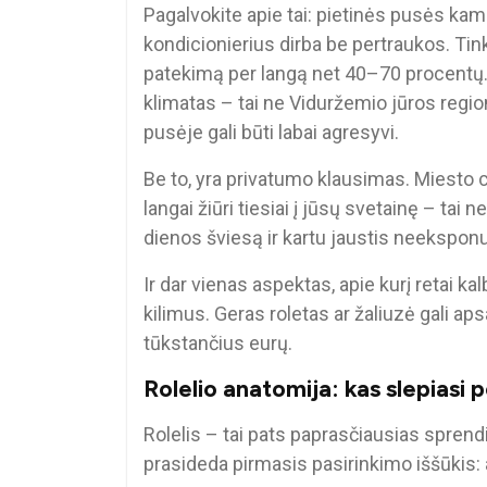
Pagalvokite apie tai: pietinės pusės kamba
kondicionierius dirba be pertraukos. Tin
patekimą per langą net 40–70 procentų. T
klimatas – tai ne Viduržemio jūros region
pusėje gali būti labai agresyvi.
Be to, yra privatumo klausimas. Miesto c
langai žiūri tiesiai į jūsų svetainę – ta
dienos šviesą ir kartu jaustis neekspon
Ir dar vienas aspektas, apie kurį retai ka
kilimus. Geras roletas ar žaliuzė gali aps
tūkstančius eurų.
Rolelio anatomija: kas slepiasi 
Rolelis – tai pats paprasčiausias sprendima
prasideda pirmasis pasirinkimo iššūkis: 