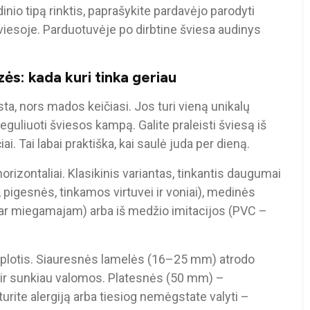
dinio tipą rinktis, paprašykite pardavėjo parodyti
šviesoje. Parduotuvėje po dirbtine šviesa audinys
uzės: kada kuri tinka geriau
sta, nors mados keičiasi. Jos turi vieną unikalų
reguliuoti šviesos kampą. Galite praleisti šviesą iš
iai. Tai labai praktiška, kai saulė juda per dieną.
orizontaliai. Klasikinis variantas, tinkantis daugumai
, pigesnės, tinkamos virtuvei ir voniai), medinės
nei ar miegamajam) arba iš medžio imitacijos (PVC –
ų plotis. Siauresnės lamelės (16–25 mm) atrodo
ų ir sunkiau valomos. Platesnės (50 mm) –
urite alergiją arba tiesiog nemėgstate valyti –