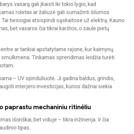
rys vasarą gali įkaisti iki tokio lygio, kad
kamas roletas ar žaliuzė gali sumažinti šilumos
ai tiesiogiai atsispindi sąskaitose už elektrą. Kauno
as, bet vasaros čia tikrai karštos, o saulė pietų
entre ar tankiai apstatytame rajone, kur kaimynų
i ne smulkmena. Tinkamas sprendimas leidžia turėti
uotam.
lbama – UV spinduliuotė. Ji gadina baldus, grindis,
augoti interjero investicijas, kurios dažnai siekia
po paprastu mechaniniu ritinėliu
s išoriškai, bet viduje – tikra inžinerija. Ir čia
audinio tipas.