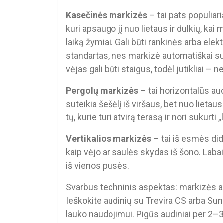
Kasečinės markizės
– tai pats populiar
kuri apsaugo jį nuo lietaus ir dulkių, kai
laiką žymiai. Gali būti rankinės arba elektr
standartas, nes markizė automatiškai susi
vėjas gali būti staigus, todėl jutikliai –
Pergolų markizės
– tai horizontalūs aud
suteikia šešėlį iš viršaus, bet nuo lieta
tų, kurie turi atvirą terasą ir nori sukurt
Vertikalios markizės
– tai iš esmės di
kaip vėjo ar saulės skydas iš šono. Labai 
iš vienos pusės.
Svarbus techninis aspektas: markizės aud
Ieškokite audinių su Trevira CS arba Sunb
lauko naudojimui. Pigūs audiniai per 2–3 