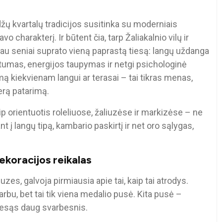
ų kvartalų tradicijos susitinka su moderniais
 charakterį. Ir būtent čia, tarp Žaliakalnio vilų ir
jau seniai suprato vieną paprastą tiesą: langų uždanga
vatumas, energijos taupymas ir netgi psichologinė
ą kiekvienam langui ar terasai – tai tikras menas,
gerą patarimą.
ip orientuotis roleliuose, žaliuzėse ir markizėse – ne
ant į langų tipą, kambario paskirtį ir net oro sąlygas,
ekoracijos reikalas
uzes, galvoja pirmiausia apie tai, kaip tai atrodys.
varbu, bet tai tik viena medalio pusė. Kita pusė –
o esąs daug svarbesnis.