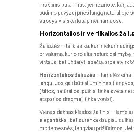
Praktinis patarimas: jei nežinote, kurį au
audinio pavyzdį prieš langą natūralioje 
atrodys visiškai kitaip nei namuose.
Horizontalios ir vertikalios žali
Žaliuzės – tai klasika, kuri niekur neding
privalumą, kurio rolelis neturi: galimybę 
viršaus, bet uždaryti apačią, arba atvirkšč
Horizontalios žaliuzės
– lamelės eina h
langų. Jos gali būti aliumininės (lengvos
(šiltos, natūralios, puikiai tinka svetai
atsparios drėgmei, tinka voniai).
Vienas dažnas klaidos šaltinis – lameli
elegantiškai, bet surenka daugiau dulki
modernesnės, lengviau prižiūrimos. Jei t