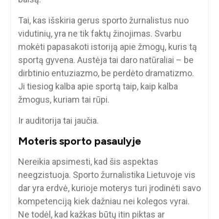
Tai, kas išskiria gerus sporto žurnalistus nuo
vidutinių, yra ne tik faktų žinojimas. Svarbu
mokėti papasakoti istoriją apie žmogų, kuris tą
sportą gyvena. Austėja tai daro natūraliai – be
dirbtinio entuziazmo, be perdėto dramatizmo.
Ji tiesiog kalba apie sportą taip, kaip kalba
žmogus, kuriam tai rūpi.
Ir auditorija tai jaučia.
Moteris sporto pasaulyje
Nereikia apsimesti, kad šis aspektas
neegzistuoja. Sporto žurnalistika Lietuvoje vis
dar yra erdvė, kurioje moterys turi įrodinėti savo
kompetenciją kiek dažniau nei kolegos vyrai.
Ne todėl, kad kažkas būtų itin piktas ar