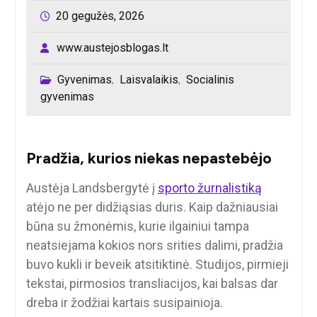
20 gegužės, 2026
www.austejosblogas.lt
Gyvenimas
Laisvalaikis
Socialinis
,
,
gyvenimas
Pradžia, kurios niekas nepastebėjo
Austėja Landsbergytė į
sporto žurnalistiką
atėjo ne per didžiąsias duris. Kaip dažniausiai
būna su žmonėmis, kurie ilgainiui tampa
neatsiejama kokios nors srities dalimi, pradžia
buvo kukli ir beveik atsitiktinė. Studijos, pirmieji
tekstai, pirmosios transliacijos, kai balsas dar
dreba ir žodžiai kartais susipainioja.