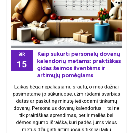
Kaip sukurti personalų dovanų
BIR
kalendorių metams: praktiškas
15
gidas šeimos šventėms ir
artimųjų pomėgiams
Laikas bėga nepaliaujamu srautu, o mes dažnai
pasimetame jo sūkuriuose, užmiršdami svarbias
datas ar paskutinę minutę ieškodami tinkamų
dovanų. Personalus dovanų kalendorius – tai ne
tik praktiškas sprendimas, bet ir meilės bei
dėmesingumo išraiška, kuri padės jums visus
metus džiuginti artimuosius tiksliai laiku