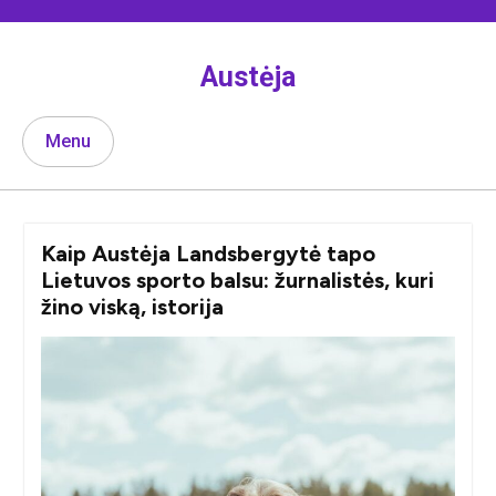
Skip
to
content
Austėja
Menu
Kaip Austėja Landsbergytė tapo
Lietuvos sporto balsu: žurnalistės, kuri
žino viską, istorija