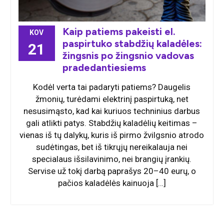
Kaip patiems pakeisti el.
KOV
paspirtuko stabdžių kaladėles:
21
žingsnis po žingsnio vadovas
pradedantiesiems
Kodėl verta tai padaryti patiems? Daugelis
žmonių, turėdami elektrinį paspirtuką, net
nesusimąsto, kad kai kuriuos techninius darbus
gali atlikti patys. Stabdžių kaladėlių keitimas –
vienas iš tų dalykų, kuris iš pirmo žvilgsnio atrodo
sudėtingas, bet iš tikrųjų nereikalauja nei
specialaus išsilavinimo, nei brangių įrankių.
Servise už tokį darbą paprašys 20–40 eurų, o
pačios kaladėlės kainuoja […]