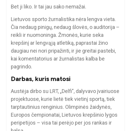
Bet ji liko. Ir tai jau sako nemažai.
Lietuvos sporto žurnalistika nėra lengva vieta.
Čia nedaug pinigų, nedaug šlovės, o auditorija –
reikli ir nuomoninga. Žmonės, kurie seka
krepšinį ar lengvąją atletiką, paprastai žino
daugiau nei nori pripažinti, ir jie greitai pastebi,
kai komentatorius ar žurnalistas kalba be
pagrindo.
Darbas, kuris matosi
Austėja dirbo su LRT, „Delfi”, dalyvavo įvairiuose
projektuose, kurie lietė tiek vietinį sportą, tiek
tarptautinius renginius. Olimpinės žaidynės,
Europos čempionatai, Lietuvos krepšinio lygos
peripetijos – visa tai perėjo per jos rankas ir
balsą.