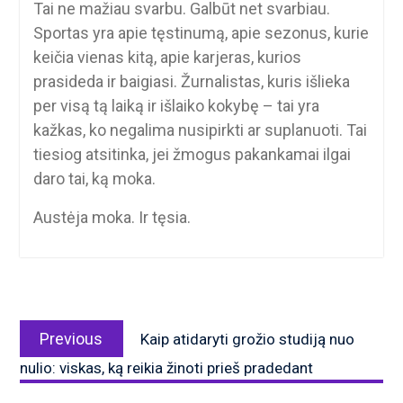
Tai ne mažiau svarbu. Galbūt net svarbiau.
Sportas yra apie tęstinumą, apie sezonus, kurie
keičia vienas kitą, apie karjeras, kurios
prasideda ir baigiasi. Žurnalistas, kuris išlieka
per visą tą laiką ir išlaiko kokybę – tai yra
kažkas, ko negalima nusipirkti ar suplanuoti. Tai
tiesiog atsitinka, jei žmogus pakankamai ilgai
daro tai, ką moka.
Austėja moka. Ir tęsia.
Navigacija
Previous
tarp
Previous
Kaip atidaryti grožio studiją nuo
post:
įrašų
nulio: viskas, ką reikia žinoti prieš pradedant