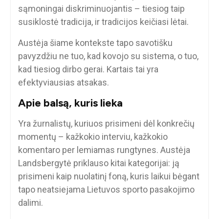
sąmoningai diskriminuojantis – tiesiog taip
susiklostė tradicija, ir tradicijos keičiasi lėtai.
Austėja šiame kontekste tapo savotišku
pavyzdžiu ne tuo, kad kovojo su sistema, o tuo,
kad tiesiog dirbo gerai. Kartais tai yra
efektyviausias atsakas.
Apie balsą, kuris lieka
Yra žurnalistų, kuriuos prisimeni dėl konkrečių
momentų – kažkokio interviu, kažkokio
komentaro per lemiamas rungtynes. Austėja
Landsbergytė priklauso kitai kategorijai: ją
prisimeni kaip nuolatinį foną, kuris laikui bėgant
tapo neatsiejama Lietuvos sporto pasakojimo
dalimi.