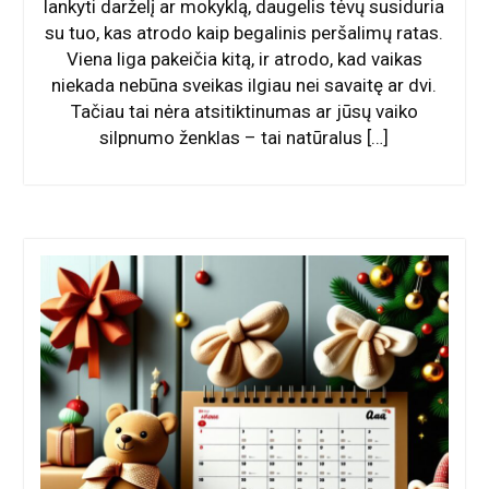
lankyti darželį ar mokyklą, daugelis tėvų susiduria
su tuo, kas atrodo kaip begalinis peršalimų ratas.
Viena liga pakeičia kitą, ir atrodo, kad vaikas
niekada nebūna sveikas ilgiau nei savaitę ar dvi.
Tačiau tai nėra atsitiktinumas ar jūsų vaiko
silpnumo ženklas – tai natūralus […]