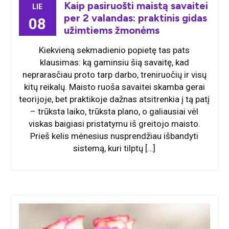
Kaip pasiruošti maistą savaitei
LIE
per 2 valandas: praktinis gidas
08
užimtiems žmonėms
Kiekvieną sekmadienio popietę tas pats
klausimas: ką gaminsiu šią savaitę, kad
neprarasčiau proto tarp darbo, treniruočių ir visų
kitų reikalų. Maisto ruoša savaitei skamba gerai
teorijoje, bet praktikoje dažnas atsitrenkia į tą patį
– trūksta laiko, trūksta plano, o galiausiai vėl
viskas baigiasi pristatymu iš greitojo maisto.
Prieš kelis mėnesius nusprendžiau išbandyti
sistemą, kuri tilptų […]