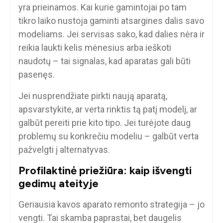
yra prieinamos. Kai kurie gamintojai po tam
tikro laiko nustoja gaminti atsargines dalis savo
modeliams. Jei servisas sako, kad dalies nėra ir
reikia laukti kelis mėnesius arba ieškoti
naudotų – tai signalas, kad aparatas gali būti
pasenęs.
Jei nusprendžiate pirkti naują aparatą,
apsvarstykite, ar verta rinktis tą patį modelį, ar
galbūt pereiti prie kito tipo. Jei turėjote daug
problemų su konkrečiu modeliu – galbūt verta
pažvelgti į alternatyvas.
Profilaktinė priežiūra: kaip išvengti
gedimų ateityje
Geriausia kavos aparato remonto strategija – jo
vengti. Tai skamba paprastai, bet daugelis