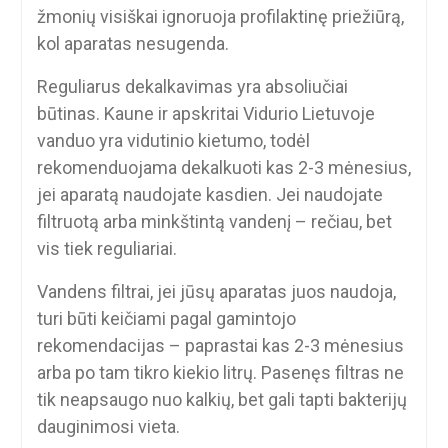
žmonių visiškai ignoruoja profilaktinę priežiūrą,
kol aparatas nesugenda.
Reguliarus dekalkavimas yra absoliučiai
būtinas. Kaune ir apskritai Vidurio Lietuvoje
vanduo yra vidutinio kietumo, todėl
rekomenduojama dekalkuoti kas 2-3 mėnesius,
jei aparatą naudojate kasdien. Jei naudojate
filtruotą arba minkštintą vandenį – rečiau, bet
vis tiek reguliariai.
Vandens filtrai, jei jūsų aparatas juos naudoja,
turi būti keičiami pagal gamintojo
rekomendacijas – paprastai kas 2-3 mėnesius
arba po tam tikro kiekio litrų. Pasenęs filtras ne
tik neapsaugo nuo kalkių, bet gali tapti bakterijų
dauginimosi vieta.