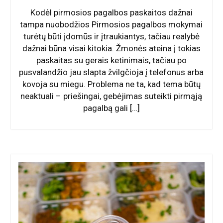
Kodėl pirmosios pagalbos paskaitos dažnai
tampa nuobodžios Pirmosios pagalbos mokymai
turėtų būti įdomūs ir įtraukiantys, tačiau realybė
dažnai būna visai kitokia. Žmonės ateina į tokias
paskaitas su gerais ketinimais, tačiau po
pusvalandžio jau slapta žvilgčioja į telefonus arba
kovoja su miegu. Problema ne ta, kad tema būtų
neaktuali – priešingai, gebėjimas suteikti pirmąją
pagalbą gali […]