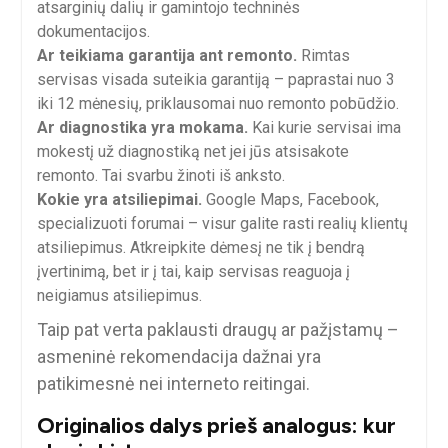
atsarginių dalių ir gamintojo techninės
dokumentacijos.
Ar teikiama garantija ant remonto.
Rimtas
servisas visada suteikia garantiją – paprastai nuo 3
iki 12 mėnesių, priklausomai nuo remonto pobūdžio.
Ar diagnostika yra mokama.
Kai kurie servisai ima
mokestį už diagnostiką net jei jūs atsisakote
remonto. Tai svarbu žinoti iš anksto.
Kokie yra atsiliepimai.
Google Maps, Facebook,
specializuoti forumai – visur galite rasti realių klientų
atsiliepimus. Atkreipkite dėmesį ne tik į bendrą
įvertinimą, bet ir į tai, kaip servisas reaguoja į
neigiamus atsiliepimus.
Taip pat verta paklausti draugų ar pažįstamų –
asmeninė rekomendacija dažnai yra
patikimesnė nei interneto reitingai.
Originalios dalys prieš analogus: kur