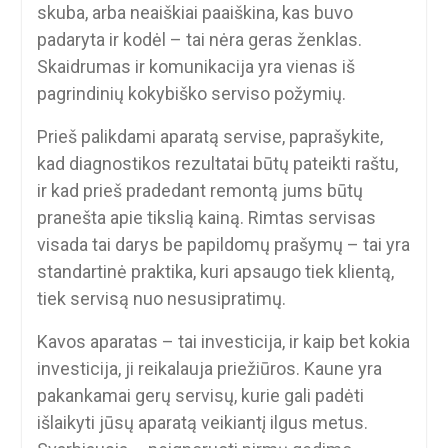
skuba, arba neaiškiai paaiškina, kas buvo
padaryta ir kodėl – tai nėra geras ženklas.
Skaidrumas ir komunikacija yra vienas iš
pagrindinių kokybiško serviso požymių.
Prieš palikdami aparatą servise, paprašykite,
kad diagnostikos rezultatai būtų pateikti raštu,
ir kad prieš pradedant remontą jums būtų
pranešta apie tikslią kainą. Rimtas servisas
visada tai darys be papildomų prašymų – tai yra
standartinė praktika, kuri apsaugo tiek klientą,
tiek servisą nuo nesusipratimų.
Kavos aparatas – tai investicija, ir kaip bet kokia
investicija, ji reikalauja priežiūros. Kaune yra
pakankamai gerų servisų, kurie gali padėti
išlaikyti jūsų aparatą veikiantį ilgus metus.