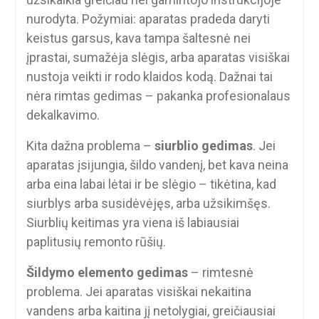
nurodyta. Požymiai: aparatas pradeda daryti
keistus garsus, kava tampa šaltesnė nei
įprastai, sumažėja slėgis, arba aparatas visiškai
nustoja veikti ir rodo klaidos kodą. Dažnai tai
nėra rimtas gedimas – pakanka profesionalaus
dekalkavimo.
Kita dažna problema –
siurblio gedimas
. Jei
aparatas įsijungia, šildo vandenį, bet kava neina
arba eina labai lėtai ir be slėgio – tikėtina, kad
siurblys arba susidėvėjęs, arba užsikimšęs.
Siurblių keitimas yra viena iš labiausiai
paplitusių remonto rūšių.
Šildymo elemento gedimas
– rimtesnė
problema. Jei aparatas visiškai nekaitina
vandens arba kaitina jį netolygiai, greičiausiai