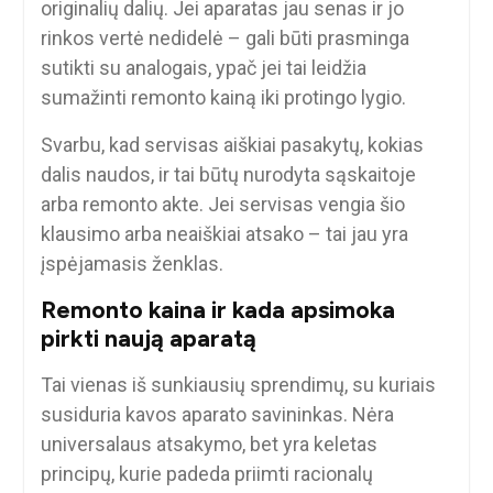
originalių dalių. Jei aparatas jau senas ir jo
rinkos vertė nedidelė – gali būti prasminga
sutikti su analogais, ypač jei tai leidžia
sumažinti remonto kainą iki protingo lygio.
Svarbu, kad servisas aiškiai pasakytų, kokias
dalis naudos, ir tai būtų nurodyta sąskaitoje
arba remonto akte. Jei servisas vengia šio
klausimo arba neaiškiai atsako – tai jau yra
įspėjamasis ženklas.
Remonto kaina ir kada apsimoka
pirkti naują aparatą
Tai vienas iš sunkiausių sprendimų, su kuriais
susiduria kavos aparato savininkas. Nėra
universalaus atsakymo, bet yra keletas
principų, kurie padeda priimti racionalų