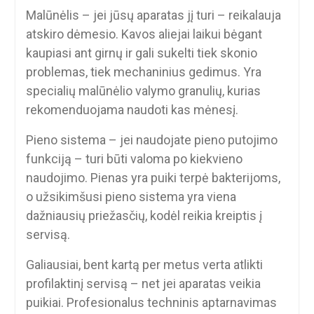
Malūnėlis – jei jūsų aparatas jį turi – reikalauja
atskiro dėmesio. Kavos aliejai laikui bėgant
kaupiasi ant girnų ir gali sukelti tiek skonio
problemas, tiek mechaninius gedimus. Yra
specialių malūnėlio valymo granulių, kurias
rekomenduojama naudoti kas mėnesį.
Pieno sistema – jei naudojate pieno putojimo
funkciją – turi būti valoma po kiekvieno
naudojimo. Pienas yra puiki terpė bakterijoms,
o užsikimšusi pieno sistema yra viena
dažniausių priežasčių, kodėl reikia kreiptis į
servisą.
Galiausiai, bent kartą per metus verta atlikti
profilaktinį servisą – net jei aparatas veikia
puikiai. Profesionalus techninis aptarnavimas