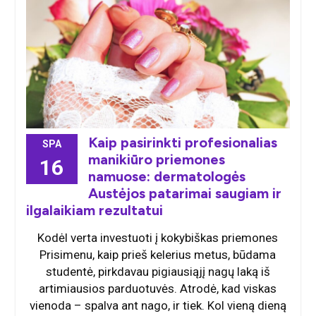
Kaip pasirinkti profesionalias
SPA
manikiūro priemones
16
namuose: dermatologės
Austėjos patarimai saugiam ir
ilgalaikiam rezultatui
Kodėl verta investuoti į kokybiškas priemones
Prisimenu, kaip prieš kelerius metus, būdama
studentė, pirkdavau pigiausiąjį nagų laką iš
artimiausios parduotuvės. Atrodė, kad viskas
vienoda – spalva ant nago, ir tiek. Kol vieną dieną