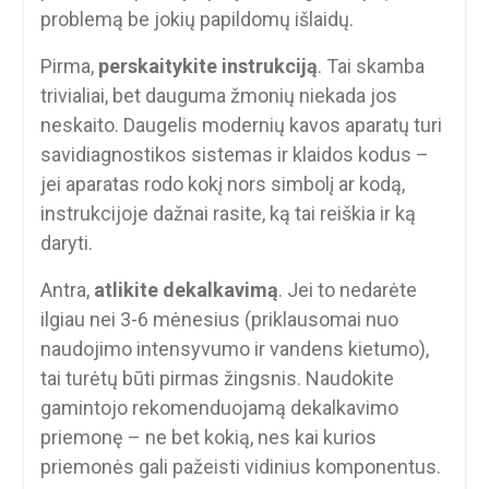
problemą be jokių papildomų išlaidų.
Pirma,
perskaitykite instrukciją
. Tai skamba
trivialiai, bet dauguma žmonių niekada jos
neskaito. Daugelis modernių kavos aparatų turi
savidiagnostikos sistemas ir klaidos kodus –
jei aparatas rodo kokį nors simbolį ar kodą,
instrukcijoje dažnai rasite, ką tai reiškia ir ką
daryti.
Antra,
atlikite dekalkavimą
. Jei to nedarėte
ilgiau nei 3-6 mėnesius (priklausomai nuo
naudojimo intensyvumo ir vandens kietumo),
tai turėtų būti pirmas žingsnis. Naudokite
gamintojo rekomenduojamą dekalkavimo
priemonę – ne bet kokią, nes kai kurios
priemonės gali pažeisti vidinius komponentus.