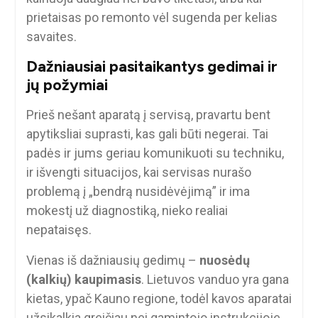
prietaisas po remonto vėl sugenda per kelias
savaites.
Dažniausiai pasitaikantys gedimai ir
jų požymiai
Prieš nešant aparatą į servisą, pravartu bent
apytiksliai suprasti, kas gali būti negerai. Tai
padės ir jums geriau komunikuoti su techniku,
ir išvengti situacijos, kai servisas nurašo
problemą į „bendrą nusidėvėjimą” ir ima
mokestį už diagnostiką, nieko realiai
nepataisęs.
Vienas iš dažniausių gedimų –
nuosėdų
(kalkių) kaupimasis
. Lietuvos vanduo yra gana
kietas, ypač Kauno regione, todėl kavos aparatai
užsikalkia greičiau nei gamintojo instrukcijoje