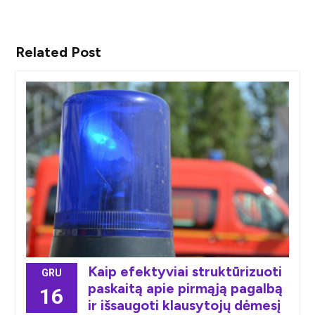
Related Post
Kaip efektyviai struktūrizuoti
GRU
paskaitą apie pirmąją pagalbą
16
ir išsaugoti klausytojų dėmesį