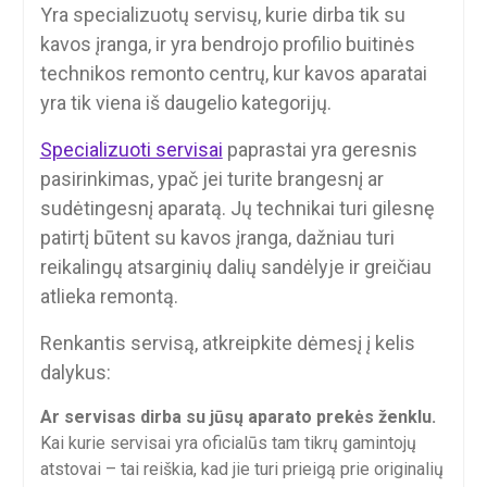
Yra specializuotų servisų, kurie dirba tik su
kavos įranga, ir yra bendrojo profilio buitinės
technikos remonto centrų, kur kavos aparatai
yra tik viena iš daugelio kategorijų.
Specializuoti servisai
paprastai yra geresnis
pasirinkimas, ypač jei turite brangesnį ar
sudėtingesnį aparatą. Jų technikai turi gilesnę
patirtį būtent su kavos įranga, dažniau turi
reikalingų atsarginių dalių sandėlyje ir greičiau
atlieka remontą.
Renkantis servisą, atkreipkite dėmesį į kelis
dalykus:
Ar servisas dirba su jūsų aparato prekės ženklu.
Kai kurie servisai yra oficialūs tam tikrų gamintojų
atstovai – tai reiškia, kad jie turi prieigą prie originalių