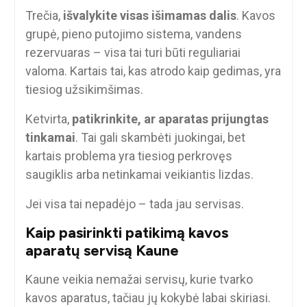
Trečia,
išvalykite visas išimamas dalis
. Kavos
grupė, pieno putojimo sistema, vandens
rezervuaras – visa tai turi būti reguliariai
valoma. Kartais tai, kas atrodo kaip gedimas, yra
tiesiog užsikimšimas.
Ketvirta,
patikrinkite, ar aparatas prijungtas
tinkamai
. Tai gali skambėti juokingai, bet
kartais problema yra tiesiog perkrovęs
saugiklis arba netinkamai veikiantis lizdas.
Jei visa tai nepadėjo – tada jau servisas.
Kaip pasirinkti patikimą kavos
aparatų servisą Kaune
Kaune veikia nemažai servisų, kurie tvarko
kavos aparatus, tačiau jų kokybė labai skiriasi.