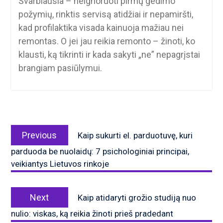
Svarbiausia – neignoruoti pirmų gedimo
požymių, rinktis servisą atidžiai ir nepamiršti,
kad profilaktika visada kainuoja mažiau nei
remontas. O jei jau reikia remonto – žinoti, ko
klausti, ką tikrinti ir kada sakyti „ne” nepagrįstai
brangiam pasiūlymui.
Navigacija
Previous
tarp
Previous
Kaip sukurti el. parduotuvę, kuri
post:
įrašų
parduoda be nuolaidų: 7 psichologiniai principai,
veikiantys Lietuvos rinkoje
Next
Next
Kaip atidaryti grožio studiją nuo
post:
nulio: viskas, ką reikia žinoti prieš pradedant