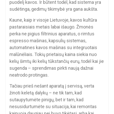
puodelį kavos. Ir būtent todėl, kad sistema yra
sudėtinga, gedimų tikimybė yra gana aukšta.
Kaune, kaip ir visoje Lietuvoje, kavos kultūra
pastaraisiais metais labai išaugo. Žmonės
perka ne pigius filtrinius aparatus, o rimtus
espresso mašinas, kapsulių sistemas,
automatines kavos mašinas su integruotais
malūnėliais. Tokių prietaisų kaina siekia nuo
kelių šimtų iki kelių tūkstančių eurų, todėl kai jie
sugenda – sprendimas pirkti naują dažnai
neatrodo protingas.
Tačiau prieš nešant aparatą į servisą, verta
žinoti keletą dalykų – ne tik tam, kad
sutaupytumėte pinigų, bet ir tam, kad
nesusidurtumėte su situacija, kai remontas
kainuoja daugiau nei buvo tikėtasi, arba kai