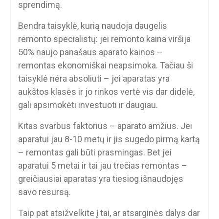
sprendimą.
Bendra taisyklė, kurią naudoja daugelis
remonto specialistų: jei remonto kaina viršija
50% naujo panašaus aparato kainos –
remontas ekonomiškai neapsimoka. Tačiau ši
taisyklė nėra absoliuti – jei aparatas yra
aukštos klasės ir jo rinkos vertė vis dar didelė,
gali apsimokėti investuoti ir daugiau.
Kitas svarbus faktorius – aparato amžius. Jei
aparatui jau 8-10 metų ir jis sugedo pirmą kartą
– remontas gali būti prasmingas. Bet jei
aparatui 5 metai ir tai jau trečias remontas –
greičiausiai aparatas yra tiesiog išnaudojęs
savo resursą.
Taip pat atsižvelkite į tai, ar atsarginės dalys dar