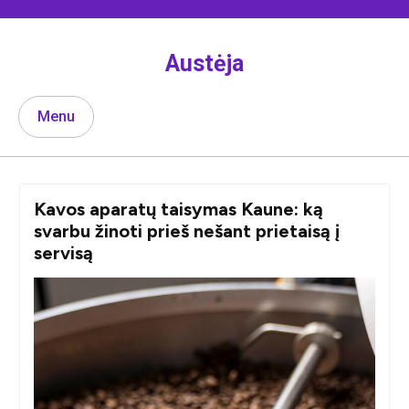
Skip
to
content
Austėja
Menu
Kavos aparatų taisymas Kaune: ką
svarbu žinoti prieš nešant prietaisą į
servisą