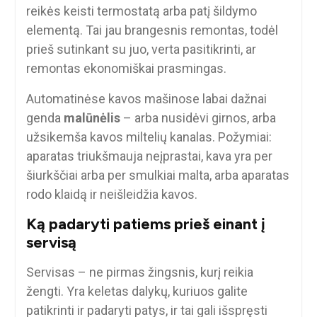
reikės keisti termostatą arba patį šildymo
elementą. Tai jau brangesnis remontas, todėl
prieš sutinkant su juo, verta pasitikrinti, ar
remontas ekonomiškai prasmingas.
Automatinėse kavos mašinose labai dažnai
genda
malūnėlis
– arba nusidėvi girnos, arba
užsikemša kavos miltelių kanalas. Požymiai:
aparatas triukšmauja neįprastai, kava yra per
šiurkščiai arba per smulkiai malta, arba aparatas
rodo klaidą ir neišleidžia kavos.
Ką padaryti patiems prieš einant į
servisą
Servisas – ne pirmas žingsnis, kurį reikia
žengti. Yra keletas dalykų, kuriuos galite
patikrinti ir padaryti patys, ir tai gali išspręsti