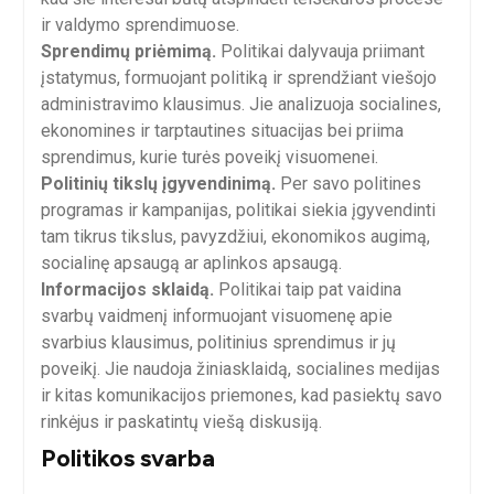
ir valdymo sprendimuose.
Sprendimų priėmimą.
Politikai dalyvauja priimant
įstatymus, formuojant politiką ir sprendžiant viešojo
administravimo klausimus. Jie analizuoja socialines,
ekonomines ir tarptautines situacijas bei priima
sprendimus, kurie turės poveikį visuomenei.
Politinių tikslų įgyvendinimą.
Per savo politines
programas ir kampanijas, politikai siekia įgyvendinti
tam tikrus tikslus, pavyzdžiui, ekonomikos augimą,
socialinę apsaugą ar aplinkos apsaugą.
Informacijos sklaidą.
Politikai taip pat vaidina
svarbų vaidmenį informuojant visuomenę apie
svarbius klausimus, politinius sprendimus ir jų
poveikį. Jie naudoja žiniasklaidą, socialines medijas
ir kitas komunikacijos priemones, kad pasiektų savo
rinkėjus ir paskatintų viešą diskusiją.
Politikos svarba