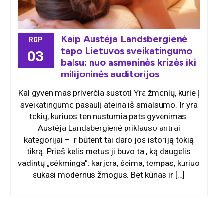
Kaip Austėja Landsbergienė
RGP
tapo Lietuvos sveikatingumo
03
balsu: nuo asmeninės krizės iki
milijoninės auditorijos
Kai gyvenimas priverčia sustoti Yra žmonių, kurie į
sveikatingumo pasaulį ateina iš smalsumo. Ir yra
tokių, kuriuos ten nustumia pats gyvenimas.
Austėja Landsbergienė priklauso antrai
kategorijai – ir būtent tai daro jos istoriją tokią
tikrą. Prieš kelis metus ji buvo tai, ką daugelis
vadintų „sėkminga”: karjera, šeima, tempas, kuriuo
sukasi modernus žmogus. Bet kūnas ir […]