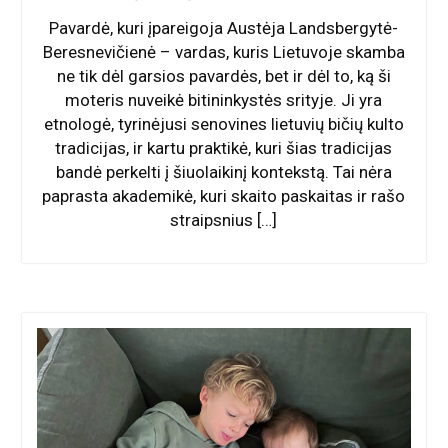
Pavardė, kuri įpareigoja Austėja Landsbergytė-
Beresnevičienė – vardas, kuris Lietuvoje skamba
ne tik dėl garsios pavardės, bet ir dėl to, ką ši
moteris nuveikė bitininkystės srityje. Ji yra
etnologė, tyrinėjusi senovines lietuvių bičių kulto
tradicijas, ir kartu praktikė, kuri šias tradicijas
bandė perkelti į šiuolaikinį kontekstą. Tai nėra
paprasta akademikė, kuri skaito paskaitas ir rašo
straipsnius […]