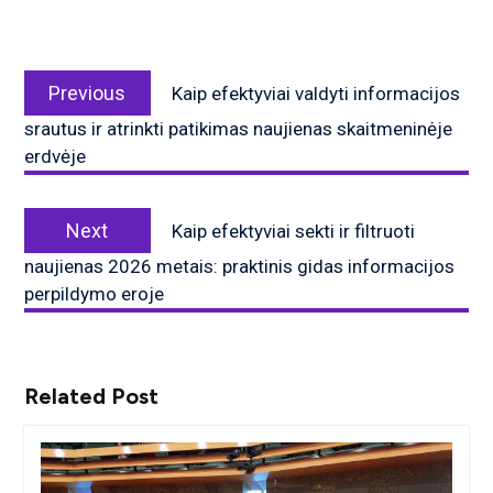
Navigacija
Previous
tarp
Previous
Kaip efektyviai valdyti informacijos
post:
įrašų
srautus ir atrinkti patikimas naujienas skaitmeninėje
erdvėje
Next
Next
Kaip efektyviai sekti ir filtruoti
post:
naujienas 2026 metais: praktinis gidas informacijos
perpildymo eroje
Related Post