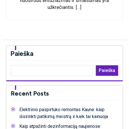
nuoširdus entuziazmas ir smalsumas yra
užkrečiantis. […]
Paieška
Paieška
Recent Posts
Elektrinio paspirtuko remontas Kaune: kaip
išsirinkti patikimą meistrą ir kiek tai kainuoja
Kaip atpažinti dezinformaciją naujienose: