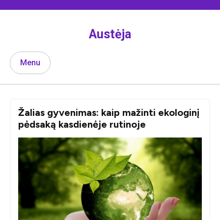
Skip
to
content
Austėja
Menu
Žalias gyvenimas: kaip mažinti ekologinį
pėdsaką kasdienėje rutinoje