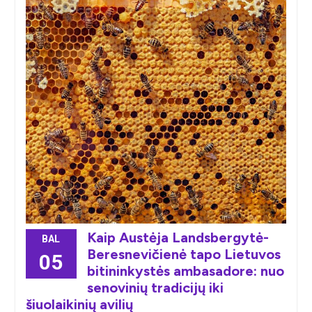
Kaip Austėja Landsbergytė-
BAL
Beresnevičienė tapo Lietuvos
05
bitininkystės ambasadore: nuo
senovinių tradicijų iki
šiuolaikinių avilių