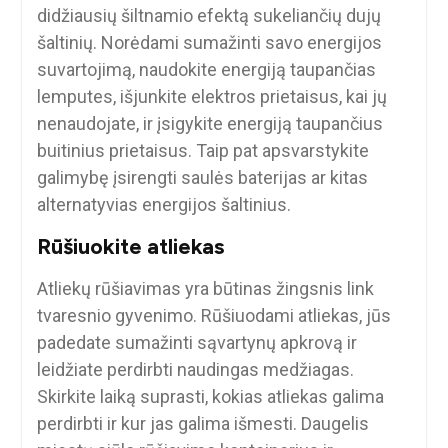
didžiausių šiltnamio efektą sukeliančių dujų
šaltinių. Norėdami sumažinti savo energijos
suvartojimą, naudokite energiją taupančias
lemputes, išjunkite elektros prietaisus, kai jų
nenaudojate, ir įsigykite energiją taupančius
buitinius prietaisus. Taip pat apsvarstykite
galimybę įsirengti saulės baterijas ar kitas
alternatyvias energijos šaltinius.
Rūšiuokite atliekas
Atliekų rūšiavimas yra būtinas žingsnis link
tvaresnio gyvenimo. Rūšiuodami atliekas, jūs
padedate sumažinti sąvartynų apkrovą ir
leidžiate perdirbti naudingas medžiagas.
Skirkite laiką suprasti, kokias atliekas galima
perdirbti ir kur jas galima išmesti. Daugelis