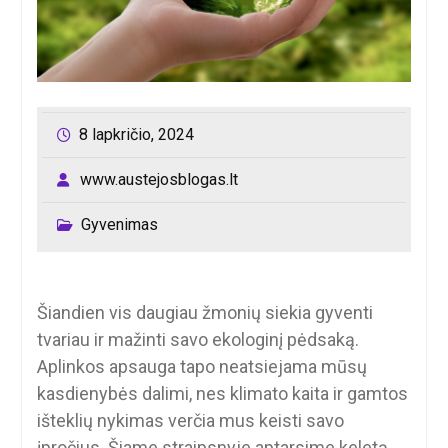
8 lapkričio, 2024
www.austejosblogas.lt
Gyvenimas
Šiandien vis daugiau žmonių siekia gyventi
tvariau ir mažinti savo ekologinį pėdsaką.
Aplinkos apsauga tapo neatsiejama mūsų
kasdienybės dalimi, nes klimato kaita ir gamtos
išteklių nykimas verčia mus keisti savo
įpročius. Šiame straipsnyje aptarsime keletą