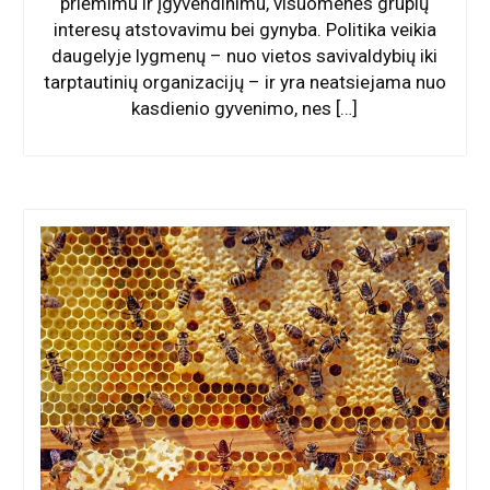
priėmimu ir įgyvendinimu, visuomenės grupių
interesų atstovavimu bei gynyba. Politika veikia
daugelyje lygmenų – nuo vietos savivaldybių iki
tarptautinių organizacijų – ir yra neatsiejama nuo
kasdienio gyvenimo, nes […]