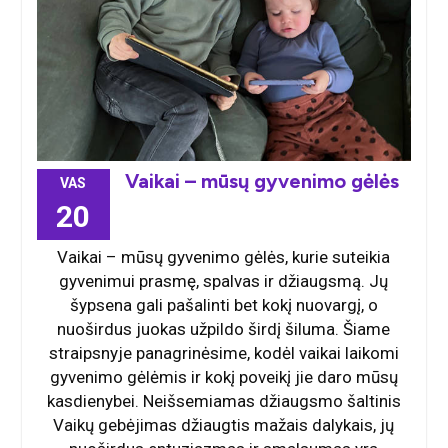
Vaikai – mūsų gyvenimo gėlės
VAS
20
Vaikai – mūsų gyvenimo gėlės, kurie suteikia
gyvenimui prasmę, spalvas ir džiaugsmą. Jų
šypsena gali pašalinti bet kokį nuovargį, o
nuoširdus juokas užpildo širdį šiluma. Šiame
straipsnyje panagrinėsime, kodėl vaikai laikomi
gyvenimo gėlėmis ir kokį poveikį jie daro mūsų
kasdienybei. Neišsemiamas džiaugsmo šaltinis
Vaikų gebėjimas džiaugtis mažais dalykais, jų