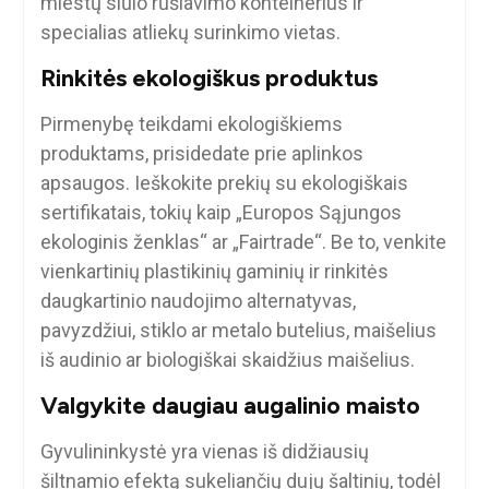
miestų siūlo rūšiavimo konteinerius ir
specialias atliekų surinkimo vietas.
Rinkitės ekologiškus produktus
Pirmenybę teikdami ekologiškiems
produktams, prisidedate prie aplinkos
apsaugos. Ieškokite prekių su ekologiškais
sertifikatais, tokių kaip „Europos Sąjungos
ekologinis ženklas“ ar „Fairtrade“. Be to, venkite
vienkartinių plastikinių gaminių ir rinkitės
daugkartinio naudojimo alternatyvas,
pavyzdžiui, stiklo ar metalo butelius, maišelius
iš audinio ar biologiškai skaidžius maišelius.
Valgykite daugiau augalinio maisto
Gyvulininkystė yra vienas iš didžiausių
šiltnamio efektą sukeliančių dujų šaltinių, todėl