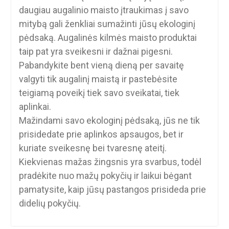
daugiau augalinio maisto įtraukimas į savo
mitybą gali ženkliai sumažinti jūsų ekologinį
pėdsaką. Augalinės kilmės maisto produktai
taip pat yra sveikesni ir dažnai pigesni.
Pabandykite bent vieną dieną per savaitę
valgyti tik augalinį maistą ir pastebėsite
teigiamą poveikį tiek savo sveikatai, tiek
aplinkai.
Mažindami savo ekologinį pėdsaką, jūs ne tik
prisidedate prie aplinkos apsaugos, bet ir
kuriate sveikesnę bei tvaresnę ateitį.
Kiekvienas mažas žingsnis yra svarbus, todėl
pradėkite nuo mažų pokyčių ir laikui bėgant
pamatysite, kaip jūsų pastangos prisideda prie
didelių pokyčių.