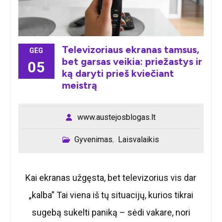
Televizoriaus ekranas tamsus,
GEG
bet garsas veikia: priežastys ir
05
ką daryti prieš kviečiant
meistrą
www.austejosblogas.lt
Gyvenimas
Laisvalaikis
,
Kai ekranas užgęsta, bet televizorius vis dar
„kalba” Tai viena iš tų situacijų, kurios tikrai
sugebą sukelti paniką – sėdi vakare, nori