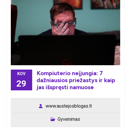
Kompiuterio neįjungia: 7
KOV
dažniausios priežastys ir kaip
29
jas išspręsti namuose
www.austejosblogas.lt
Gyvenimas