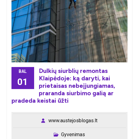
Dulkių siurblių remontas
BAL
Klaipėdoje: ką daryti, kai
01
prietaisas nebeįjungiamas,
praranda siurbimo galią ar
pradeda keistai ūžti
www.austejosblogas.lt
Gyvenimas