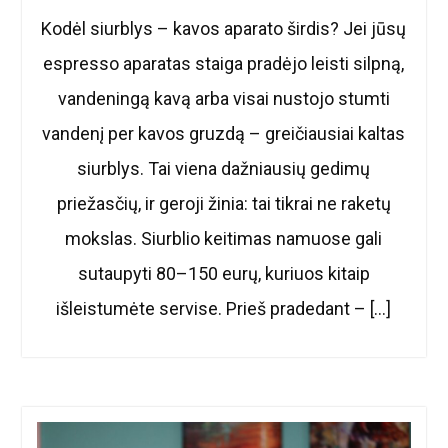
Kodėl siurblys – kavos aparato širdis? Jei jūsų
espresso aparatas staiga pradėjo leisti silpną,
vandeningą kavą arba visai nustojo stumti
vandenį per kavos gruzdą – greičiausiai kaltas
siurblys. Tai viena dažniausių gedimų
priežasčių, ir geroji žinia: tai tikrai ne raketų
mokslas. Siurblio keitimas namuose gali
sutaupyti 80–150 eurų, kuriuos kitaip
išleistumėte servise. Prieš pradedant – […]