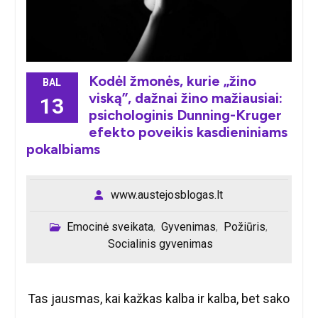
Kodėl žmonės, kurie „žino
BAL
viską”, dažnai žino mažiausiai:
13
psichologinis Dunning-Kruger
efekto poveikis kasdieniniams
pokalbiams
www.austejosblogas.lt
Emocinė sveikata
Gyvenimas
Požiūris
,
,
,
Socialinis gyvenimas
Tas jausmas, kai kažkas kalba ir kalba, bet sako