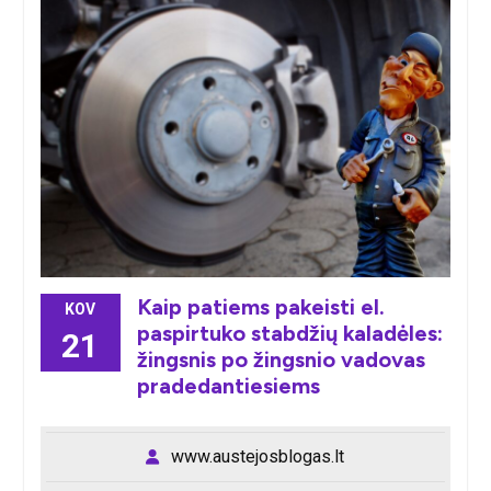
Kaip patiems pakeisti el.
KOV
paspirtuko stabdžių kaladėles:
21
žingsnis po žingsnio vadovas
pradedantiesiems
www.austejosblogas.lt