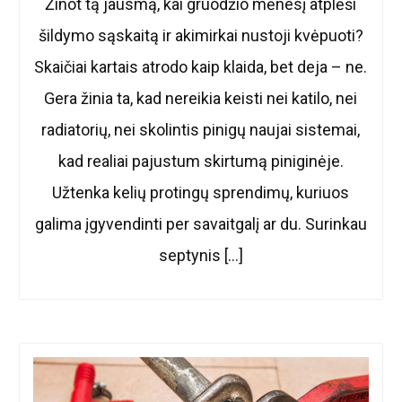
Žinot tą jausmą, kai gruodžio mėnesį atplėši
šildymo sąskaitą ir akimirkai nustoji kvėpuoti?
Skaičiai kartais atrodo kaip klaida, bet deja – ne.
Gera žinia ta, kad nereikia keisti nei katilo, nei
radiatorių, nei skolintis pinigų naujai sistemai,
kad realiai pajustum skirtumą piniginėje.
Užtenka kelių protingų sprendimų, kuriuos
galima įgyvendinti per savaitgalį ar du. Surinkau
septynis […]