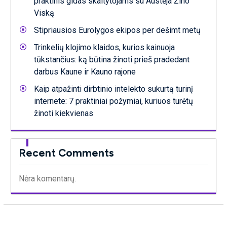
praktinis gidas skaitytojams su Austėja Žino
Viską
Stipriausios Eurolygos ekipos per dešimt metų
Trinkelių klojimo klaidos, kurios kainuoja
tūkstančius: ką būtina žinoti prieš pradedant
darbus Kaune ir Kauno rajone
Kaip atpažinti dirbtinio intelekto sukurtą turinį
internete: 7 praktiniai požymiai, kuriuos turėtų
žinoti kiekvienas
Recent Comments
Nėra komentarų.