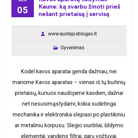
Kaune: ką svarbu žinoti prieš
05
nešant prietaisą į servisą
www.austejosblogas.lt
Gyvenimas
Kodėl kavos aparatai genda dažniau, nei
manome Kavos aparatas – vienas iš tų buitinių
prietaisų, kuriuos naudojame kasdien, dažnai
net nesusimąstydami, kokia sudėtinga
mechanika ir elektronika slepiasi po plastikiniu
ar metaliniu korpusu. Slėgio siurbliai, šildymo
elementai, vandens filtrai, garų vožtuvai,