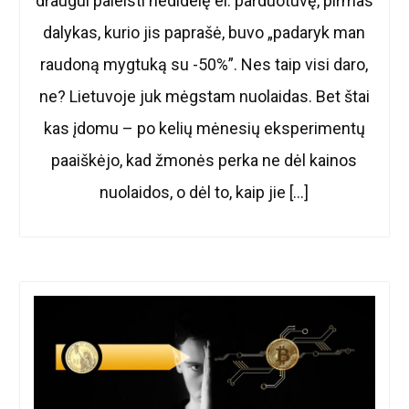
draugui paleisti nedidelę el. parduotuvę, pirmas
dalykas, kurio jis paprašė, buvo „padaryk man
raudoną mygtuką su -50%”. Nes taip visi daro,
ne? Lietuvoje juk mėgstam nuolaidas. Bet štai
kas įdomu – po kelių mėnesių eksperimentų
paaiškėjo, kad žmonės perka ne dėl kainos
nuolaidos, o dėl to, kaip jie […]