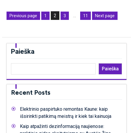
Įrašų
2
…
Previous page
1
3
11
Next page
puslapiavimas
Page
Page
Page
Page
Paieška
Paieška
Recent Posts
Elektrinio paspirtuko remontas Kaune: kaip
išsirinkti patikimą meistrą ir kiek tai kainuoja
Kaip atpažinti dezinformaciją naujienose: