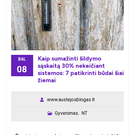
Kaip sumažinti šildymo
BAL
sąskaitą 30% nekeičiant
08
sistemos: 7 patikrinti būdai šiai
žiemai
www.austejosblogas.lt
Gyvenimas
NT
,