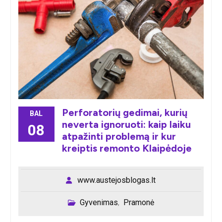
Perforatorių gedimai, kurių
BAL
neverta ignoruoti: kaip laiku
08
atpažinti problemą ir kur
kreiptis remonto Klaipėdoje
www.austejosblogas.lt
Gyvenimas
Pramonė
,