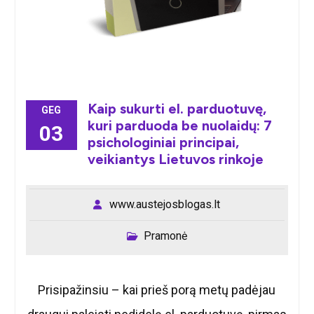
Kaip sukurti el. parduotuvę,
GEG
kuri parduoda be nuolaidų: 7
03
psichologiniai principai,
veikiantys Lietuvos rinkoje
www.austejosblogas.lt
Pramonė
Prisipažinsiu – kai prieš porą metų padėjau