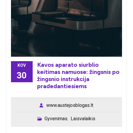
Kavos aparato siurblio
KOV
keitimas namuose: žingsnis po
30
žingsnio instrukcija
pradedantiesiems
www.austejosblogas.lt
Gyvenimas
Laisvalaikis
,