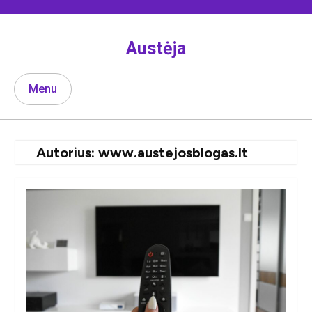
Skip
to
content
Austėja
Menu
Autorius:
www.austejosblogas.lt