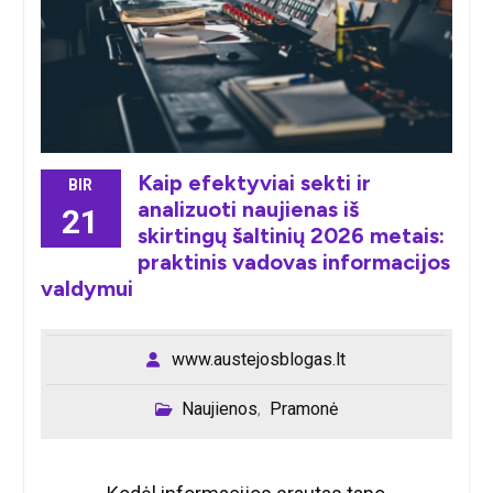
Kaip efektyviai sekti ir
BIR
analizuoti naujienas iš
21
skirtingų šaltinių 2026 metais:
praktinis vadovas informacijos
valdymui
www.austejosblogas.lt
Naujienos
Pramonė
,