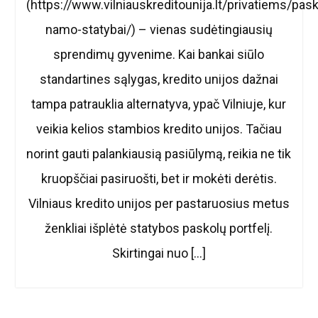
(https://www.vilniauskreditounija.lt/privatiems/pask
namo-statybai/) – vienas sudėtingiausių
sprendimų gyvenime. Kai bankai siūlo
standartines sąlygas, kredito unijos dažnai
tampa patrauklia alternatyva, ypač Vilniuje, kur
veikia kelios stambios kredito unijos. Tačiau
norint gauti palankiausią pasiūlymą, reikia ne tik
kruopščiai pasiruošti, bet ir mokėti derėtis.
Vilniaus kredito unijos per pastaruosius metus
ženkliai išplėtė statybos paskolų portfelį.
Skirtingai nuo […]