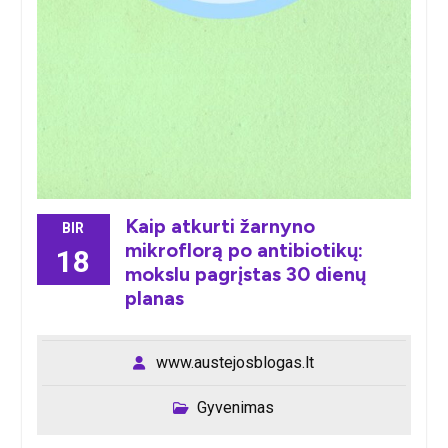
Kaip atkurti žarnyno
BIR
mikroflorą po antibiotikų:
18
mokslu pagrįstas 30 dienų
planas
www.austejosblogas.lt
Gyvenimas