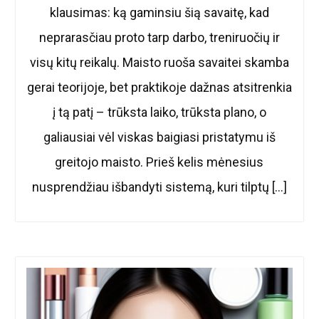
klausimas: ką gaminsiu šią savaitę, kad
neprarasčiau proto tarp darbo, treniruočių ir
visų kitų reikalų. Maisto ruoša savaitei skamba
gerai teorijoje, bet praktikoje dažnas atsitrenkia
į tą patį – trūksta laiko, trūksta plano, o
galiausiai vėl viskas baigiasi pristatymu iš
greitojo maisto. Prieš kelis mėnesius
nusprendžiau išbandyti sistemą, kuri tilptų […]