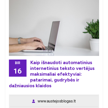
Kaip išnaudoti automatinius
BIR
internetinius teksto vertėjus
16
maksimaliai efektyviai:
patarimai, gudrybės ir
dažniausios klaidos
www.austejosblogas.lt