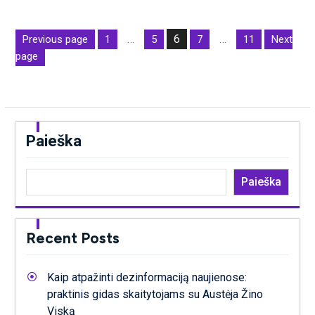
Įrašų
…
6
…
Previous page
1
5
7
11
Next
puslapiavimas
Page
Page
Page
Page
Page
page
Paieška
Paieška
Recent Posts
Kaip atpažinti dezinformaciją naujienose:
praktinis gidas skaitytojams su Austėja Žino
Viską