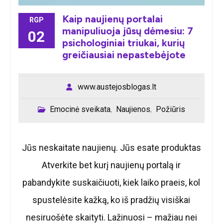
Kaip naujienų portalai
RGP
manipuliuoja jūsų dėmesiu: 7
02
psichologiniai triukai, kurių
greičiausiai nepastebėjote
www.austejosblogas.lt
Emocinė sveikata
Naujienos
Požiūris
,
,
Jūs neskaitate naujienų. Jūs esate produktas
Atverkite bet kurį naujienų portalą ir
pabandykite suskaičiuoti, kiek laiko praeis, kol
spustelėsite kažką, ko iš pradžių visiškai
nesiruošėte skaityti. Lažinuosi – mažiau nei