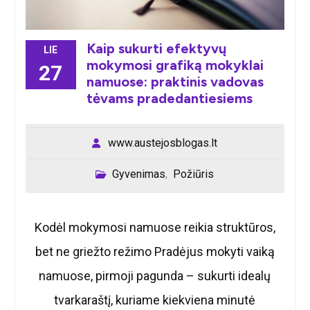
Kaip sukurti efektyvų
LIE
mokymosi grafiką mokyklai
27
namuose: praktinis vadovas
tėvams pradedantiesiems
www.austejosblogas.lt
Gyvenimas
Požiūris
,
Kodėl mokymosi namuose reikia struktūros,
bet ne griežto režimo Pradėjus mokyti vaiką
namuose, pirmoji pagunda – sukurti idealų
tvarkaraštį, kuriame kiekviena minutė