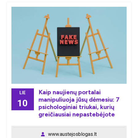
Kaip naujienų portalai
LIE
manipuliuoja jūsų dėmesiu: 7
10
psichologiniai triukai, kurių
greičiausiai nepastebėjote
www.austejosblogas.lt