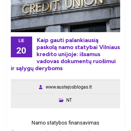
Kaip gauti palankiausią
LIE
paskolą namo statybai Vilniaus
20
kredito unijoje: išsamus
vadovas dokumentų ruošimui
ir sąlygų deryboms
www.austejosblogas.lt
NT
Namo statybos finansavimas