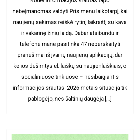
Kodėl informacijos srautas tapo
nebeįmanomas valdyti Prisimenu laikotarpį, kai
naujienų sekimas reiškė rytinį laikraštį su kava
ir vakarinę žinių laidą. Dabar atsibundu ir
telefone mane pasitinka 47 neperskaityti
pranešimai iš įvairių naujienų aplikacijų, dar
kelios dešimtys el. laiškų su naujienlaiškiais, o
socialiniuose tinkluose – nesibaigiantis
informacijos srautas. 2026 metais situacija tik
pablogėjo, nes šaltinių daugėja […]