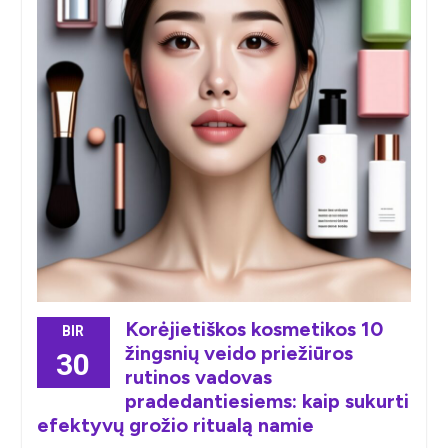
Korėjietiškos kosmetikos 10
BIR
žingsnių veido priežiūros
30
rutinos vadovas
pradedantiesiems: kaip sukurti
efektyvų grožio ritualą namie