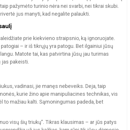
taip pažymėto turinio nėra nei svarbi, nei tikrai skubi.
ivertė jus manyti, kad negalite palaukti.
saulį
raleidžiate prie kiekvieno straipsnio, ką ignoruojate.
togiai – ir iš tikrųjų yra patogu. Bet ilgainiui jūsų
angu. Matote tai, kas patvirtina jūsų jau turimas
 jas pakeisti.
riukus, vadinasi, jie manęs nebeveiks. Deja, taip
monės, kurie žino apie manipuliacines technikas, vis
dėl to mažiau kalti. Sąmoningumas padeda, bet
nuo visų šių triukų”. Tikras klausimas – ar jūs patys
i nusprendžia už jus kažkas, kam rūpi tik jūsų dėmesio