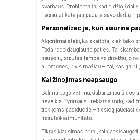
svarbaus. Problema ta, kad didžioji dalis 
Tačiau etiketė jau padarė savo darbą – pr
Personalizacija, kuri siaurina pa
Algoritmai stebi, ką skaitote, kiek laiko p
Tada rodo daugiau to paties. Tai skamba pa
naujienų srautas tampa veidrodžiu, o ne l
nuomones, ir vis mažiau – tai, kas galėtų
Kai žinojimas neapsaugo
Galima pagalvoti: na, dabar žinau šiuos t
neveikia. Tyrimai su reklama rodo, kad ž
tiek joms pasiduoda – tiesiog jaučiasi 
nesuteikia imuniteto.
Tikras klausimas nėra „kaip apsisaugoti 
nusprendžiate, ką ir kada skaityti, ar ta