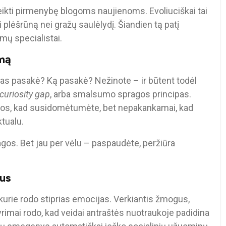
eikti pirmenybę blogoms naujienoms. Evoliuciškai tai
 plėšrūną nei gražų saulėlydį. Šiandien tą patį
mų specialistai.
imą
” Kas pasakė? Ką pasakė? Nežinote – ir būtent todėl
curiosity gap
, arba smalsumo spragos principas.
ijos, kad susidomėtumėte, bet nepakankamai, kad
ktualu.
agos. Bet jau per vėlu – paspaudėte, peržiūra
jus
 kurie rodo stiprias emocijas. Verkiantis žmogus,
yrimai rodo, kad veidai antraštės nuotraukoje padidina