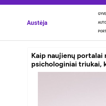
Skip
to
content
GYV
Austėja
AUT
PORT
Kaip naujienų portalai
psichologiniai triukai,