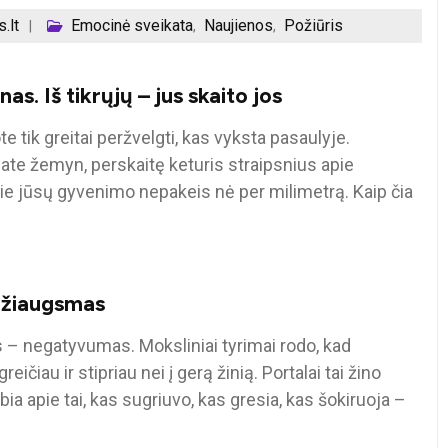
.lt
Emocinė sveikata
Naujienos
Požiūris
,
,
s. Iš tikrųjų – jus skaito jos
te tik greitai peržvelgti, kas vyksta pasaulyje.
jate žemyn, perskaitę keturis straipsnius apie
urie jūsų gyvenimo nepakeis nė per milimetrą. Kaip čia
džiaugsmas
s – negatyvumas. Moksliniai tyrimai rodo, kad
au ir stipriau nei į gerą žinią. Portalai tai žino
bia apie tai, kas sugriuvo, kas gresia, kas šokiruoja –