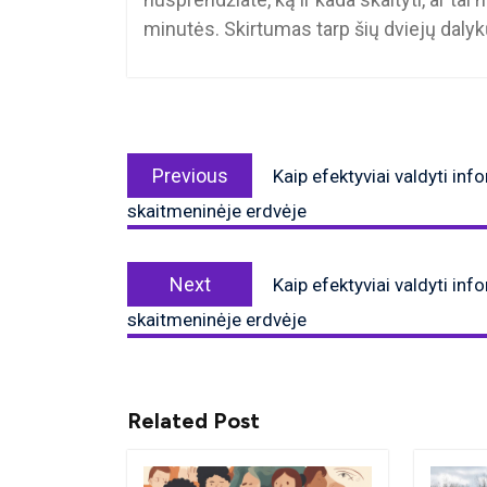
minutės. Skirtumas tarp šių dviejų dalykų
Navigacija
Previous
tarp
Previous
Kaip efektyviai valdyti inf
post:
įrašų
skaitmeninėje erdvėje
Next
Next
Kaip efektyviai valdyti inf
post:
skaitmeninėje erdvėje
Related Post