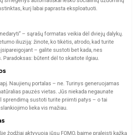
sų smegenys automatiškai ieško socialinių užuominų
nstinktas, kurį labai paprasta eksploatuoti.
ų nedaryti” – sąrašų formatas veikia dėl dviejų dalykų.
umo iliuziją: žinote, ko tikėtis, atrodo, kad turite
neįsipareigojant – galite sustoti bet kada, nes
 Paradoksas: būtent dėl to skaitote ilgiau.
jos
uslapį. Naujienų portalas – ne. Turinys generuojamas
natūralias pauzės vietas. Jūs niekada negaunate
l sprendimą sustoti turite priimti patys – o tai
 slankiojimo lieka vis mažiau.
as
e žodžiai aktyvuoja jūsų FOMO, baimę praleisti kažką