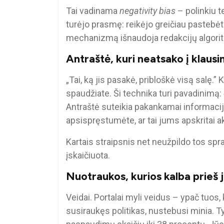
Tai vadinama
negativity bias
– polinkiu t
turėjo prasmę: reikėjo greičiau pastebėti
mechanizmą išnaudoja redakcijų algorit
Antraštė, kuri neatsako į klaus
„Tai, ką jis pasakė, pribloškė visą salę.
spaudžiate. Ši technika turi pavadinimą:
Antraštė suteikia pakankamai informac
apsispręstumėte, ar tai jums apskritai a
Kartais straipsnis net neužpildo tos spr
įskaičiuota.
Nuotraukos, kurios kalba prieš 
Veidai. Portalai myli veidus – ypač tuos,
susiraukęs politikas, nustebusi minia. T