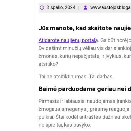
3 spalio, 2024
www.austejosblogas
Jūs manote, kad skaitote naujiena
Atidarote naujienų portalą
. Galbūt norėjo
Dvidešimt minučių vėliau vis dar slankio
žmones, kurių nepažįstate, ir įvykius, k
atsitiko?
Tai ne atsitiktinumas. Tai darbas.
Baimė parduodama geriau nei 
Pirmasis ir labiausiai naudojamas įranki
žmogaus smegenys į grėsmę reaguoja greiči
puikiai. Štai kodėl antraštės dažniau skel
ne apie tai, kas pavyko.