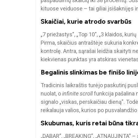
paspaudimų skaičių iki 38 procentų. Jū
kituose veiduose – tai giliai įsišaknijęs i
Skaičiai, kurie atrodo svarbūs
„7 priežastys”, „Top 10″, „3 klaidos, kuri
Pirma, skaičius antraštėje sukuria konkret
kontrolę. Antra, sąrašai leidžia skaityti 
kiekvienas punktas yra atskiras vienetas.
Begalinis slinkimas be finišo lini
Tradicinis laikraštis turėjo paskutinį p
nuolat, o
infinite scroll
funkcija pašalina 
signalo „viskas, perskaičiau dieną”. Todė
reikalauja valios, kurios po pusvalandžio
Skubumas, kuris retai būna tikr
„DABAR”, „BREAKING”, „ATNAUJINTA” – ši